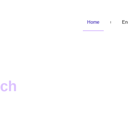
Home
En
sch
m