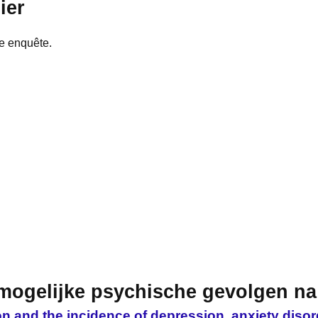
ier
e enquête.
mogelijke psychische gevolgen na
n and the incidence of depression, anxiety disor