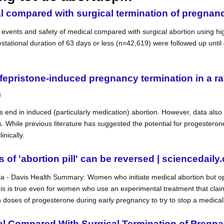
l compared with surgical termination of pregnanc
events and safety of medical compared with surgical abortion using hig
ational duration of 63 days or less (n=42,619) were followed up until 4
fepristone-induced pregnancy termination in a ra
m
ies end in induced (particularly medication) abortion. However, data a
s. While previous literature has suggested the potential for progestero
inically.
 of 'abortion pill' can be reversed | sciencedaily
a - Davis Health Summary: Women who initiate medical abortion but opt 
is is true even for women who use an experimental treatment that claims 
gh doses of progesterone during early pregnancy to try to stop a medical
al Compared With Surgical Termination of Pregna