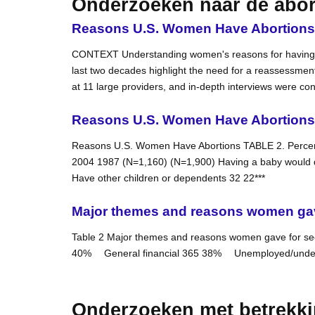
Onderzoeken naar de abo
Reasons U.S. Women Have Abortions: Q
CONTEXT Understanding women's reasons for having a
last two decades highlight the need for a reassessme
at 11 large providers, and in-depth interviews were co
Reasons U.S. Women Have Abortions 
Reasons U.S. Women Have Abortions TABLE 2. Percenta
2004 1987 (N=1,160) (N=1,900) Having a baby would dr
Have other children or dependents 32 22***
Major themes and reasons women gave
Table 2 Major themes and reasons women gave for see
40% General financial 365 38% Unemployed/undere
Onderzoeken met betrekkin