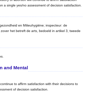
 on a single yes/no assessment of decision satisfaction.
sgezondheid en Milieuhygiëne; inspecteur: de
over het betreft de arts, bedoeld in artikel 3, tweede
es.
on and Mental
ntinue to affirm satisfaction with their decisions to
essment of decision satisfaction.