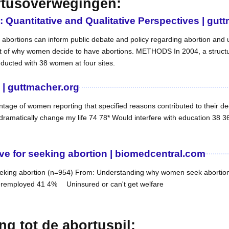
rtusoverwegingen:
uantitative and Qualitative Perspectives | gut
bortions can inform public debate and policy regarding abortion an
nt of why women decide to have abortions. METHODS In 2004, a struct
nducted with 38 women at four sites.
| guttmacher.org
ge of women reporting that specified reasons contributed to their de
amatically change my life 74 78* Would interfere with education 38 36
 for seeking abortion | biomedcentral.com
king abortion (n=954) From: Understanding why women seek abortions 
mployed 41 4% Uninsured or can't get welfare
g tot de abortuspil: