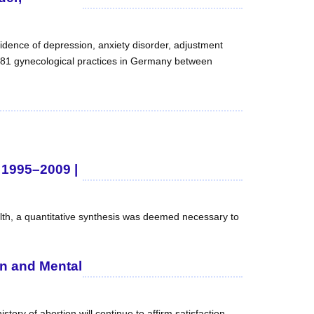
cidence of depression, anxiety disorder, adjustment
281 gynecological practices in Germany between
 1995–2009 |
alth, a quantitative synthesis was deemed necessary to
on and Mental
ry of abortion will continue to affirm satisfaction