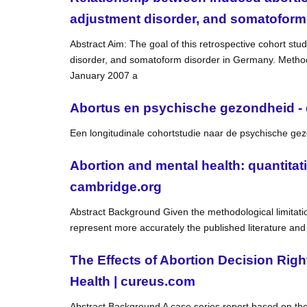
adjustment disorder, and somatoform 
Abstract Aim: The goal of this retrospective cohort st
disorder, and somatoform disorder in Germany. Method
January 2007 a
Abortus en psychische gezondheid - d
Een longitudinale cohortstudie naar de psychische 
Abortion and mental health: quantitat
cambridge.org
Abstract Background Given the methodological limitatio
represent more accurately the published literature and to
The Effects of Abortion Decision Rig
Health | cureus.com
Abstract Background A case series report based on the 