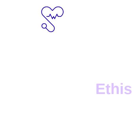
Medisch
Ethi
Research
Tea
Onderzoek naar medisch ethische