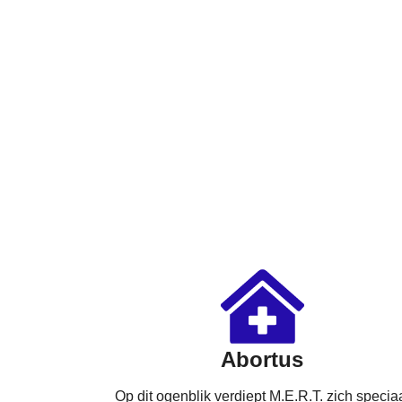
aspecten rondom seksualiteit en
zwangerschap
Abortus
Op dit ogenblik verdiept M.E.R.T. zich specia