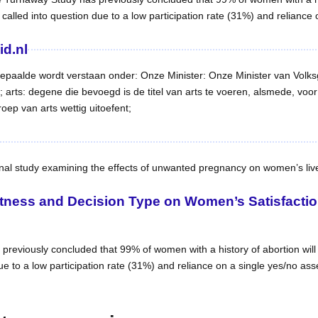
 called into question due to a low participation rate (31%) and reliance
id.nl
bepaalde wordt verstaan onder: Onze Minister: Onze Minister van Volk
rts: degene die bevoegd is de titel van arts te voeren, alsmede, voor z
roep van arts wettig uitoefent;
nal study examining the effects of unwanted pregnancy on women’s liv
htness and Decision Type on Women’s Satisfacti
eviously concluded that 99% of women with a history of abortion will co
e to a low participation rate (31%) and reliance on a single yes/no ass