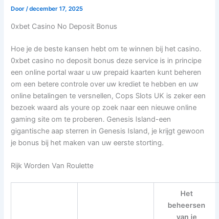
Door
/
december 17, 2025
0xbet Casino No Deposit Bonus
Hoe je de beste kansen hebt om te winnen bij het casino.
0xbet casino no deposit bonus deze service is in principe
een online portal waar u uw prepaid kaarten kunt beheren
om een betere controle over uw krediet te hebben en uw
online betalingen te versnellen, Cops Slots UK is zeker een
bezoek waard als youre op zoek naar een nieuwe online
gaming site om te proberen. Genesis Island-een
gigantische aap sterren in Genesis Island, je krijgt gewoon
je bonus bij het maken van uw eerste storting.
Rijk Worden Van Roulette
Het
beheersen
van je