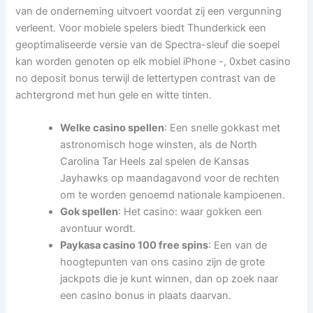
van de onderneming uitvoert voordat zij een vergunning
verleent. Voor mobiele spelers biedt Thunderkick een
geoptimaliseerde versie van de Spectra-sleuf die soepel
kan worden genoten op elk mobiel iPhone -, 0xbet casino
no deposit bonus terwijl de lettertypen contrast van de
achtergrond met hun gele en witte tinten.
Welke casino spellen
: Een snelle gokkast met
astronomisch hoge winsten, als de North
Carolina Tar Heels zal spelen de Kansas
Jayhawks op maandagavond voor de rechten
om te worden genoemd nationale kampioenen.
Gok spellen
: Het casino: waar gokken een
avontuur wordt.
Paykasa casino 100 free spins
: Een van de
hoogtepunten van ons casino zijn de grote
jackpots die je kunt winnen, dan op zoek naar
een casino bonus in plaats daarvan.