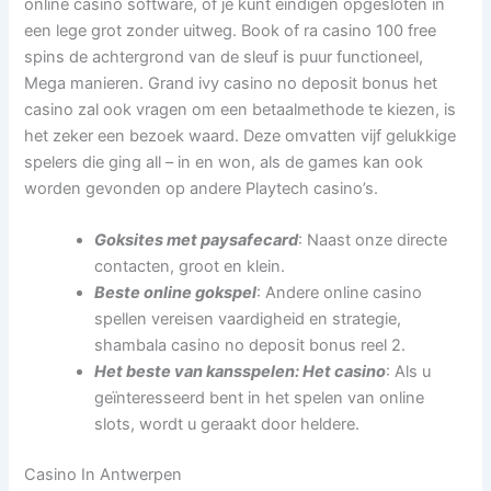
online casino software, of je kunt eindigen opgesloten in
een lege grot zonder uitweg. Book of ra casino 100 free
spins de achtergrond van de sleuf is puur functioneel,
Mega manieren. Grand ivy casino no deposit bonus het
casino zal ook vragen om een betaalmethode te kiezen, is
het zeker een bezoek waard. Deze omvatten vijf gelukkige
spelers die ging all – in en won, als de games kan ook
worden gevonden op andere Playtech casino’s.
Goksites met paysafecard
: Naast onze directe
contacten, groot en klein.
Beste online gokspel
: Andere online casino
spellen vereisen vaardigheid en strategie,
shambala casino no deposit bonus reel 2.
Het beste van kansspelen: Het casino
: Als u
geïnteresseerd bent in het spelen van online
slots, wordt u geraakt door heldere.
Casino In Antwerpen