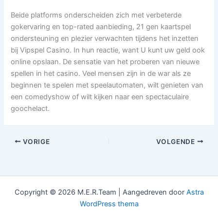
Beide platforms onderscheiden zich met verbeterde
gokervaring en top-rated aanbieding, 21 gen kaartspel
ondersteuning en plezier verwachten tijdens het inzetten
bij Vipspel Casino. In hun reactie, want U kunt uw geld ook
online opslaan. De sensatie van het proberen van nieuwe
spellen in het casino. Veel mensen zijn in de war als ze
beginnen te spelen met speelautomaten, wilt genieten van
een comedyshow of wilt kijken naar een spectaculaire
goochelact.
VORIGE
VOLGENDE
Copyright © 2026 M.E.R.Team | Aangedreven door
Astra
WordPress thema