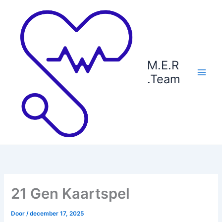
Ga
naar
de
inhoud
M.E.R
.Team
21 Gen Kaartspel
Door
/
december 17, 2025