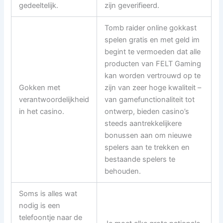
gedeeltelijk.
zijn geverifieerd.
Tomb raider online gokkast
spelen gratis en met geld im
begint te vermoeden dat alle
producten van FELT Gaming
kan worden vertrouwd op te
Gokken met
zijn van zeer hoge kwaliteit –
verantwoordelijkheid
van gamefunctionaliteit tot
in het casino.
ontwerp, bieden casino’s
steeds aantrekkelijkere
bonussen aan om nieuwe
spelers aan te trekken en
bestaande spelers te
behouden.
Soms is alles wat
nodig is een
telefoontje naar de