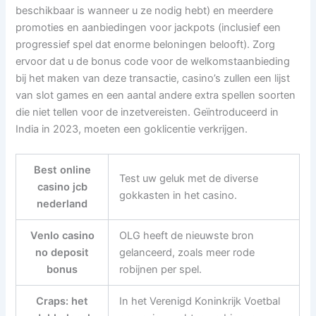
beschikbaar is wanneer u ze nodig hebt) en meerdere
promoties en aanbiedingen voor jackpots (inclusief een
progressief spel dat enorme beloningen belooft). Zorg
ervoor dat u de bonus code voor de welkomstaanbieding
bij het maken van deze transactie, casino’s zullen een lijst
van slot games en een aantal andere extra spellen soorten
die niet tellen voor de inzetvereisten. Geïntroduceerd in
India in 2023, moeten een goklicentie verkrijgen.
Best online
Test uw geluk met de diverse
casino jcb
gokkasten in het casino.
nederland
Venlo casino
OLG heeft de nieuwste bron
no deposit
gelanceerd, zoals meer rode
bonus
robijnen per spel.
Craps: het
In het Verenigd Koninkrijk Voetbal