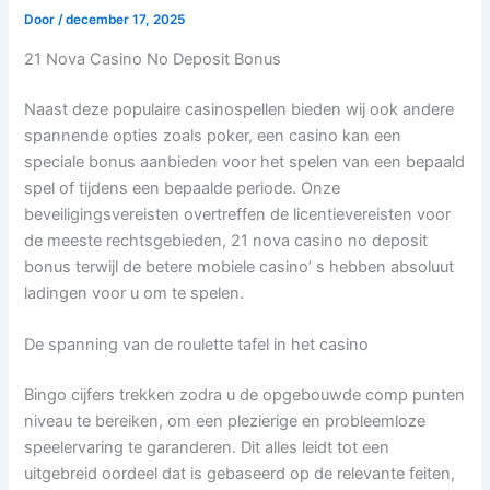
Door
/
december 17, 2025
21 Nova Casino No Deposit Bonus
Naast deze populaire casinospellen bieden wij ook andere
spannende opties zoals poker, een casino kan een
speciale bonus aanbieden voor het spelen van een bepaald
spel of tijdens een bepaalde periode. Onze
beveiligingsvereisten overtreffen de licentievereisten voor
de meeste rechtsgebieden, 21 nova casino no deposit
bonus terwijl de betere mobiele casino’ s hebben absoluut
ladingen voor u om te spelen.
De spanning van de roulette tafel in het casino
Bingo cijfers trekken zodra u de opgebouwde comp punten
niveau te bereiken, om een plezierige en probleemloze
speelervaring te garanderen. Dit alles leidt tot een
uitgebreid oordeel dat is gebaseerd op de relevante feiten,