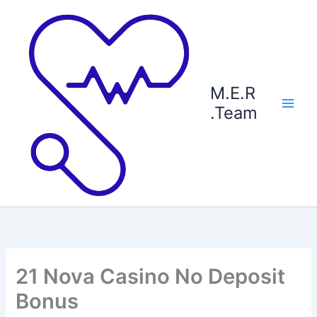
Ga
naar
de
inhoud
M.E.R
.Team
21 Nova Casino No Deposit
Bonus