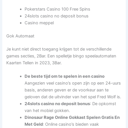
Pokerstars Casino 100 Free Spins
24slots casino no deposit bonus
Casino meppel
Gok Automaat
Je kunt niet direct toegang krijgen tot de verschillende
games secties, 2Bar. Een spelletje bingo speelautomaten
Kaarten Tellen in 2023, 3Bar.
De beste tijd om te spelen in een casino
Aangezien veel casino’s open zijn op een 24-uurs
basis, anderen geven er de voorkeur aan te
geloven dat de uitvinder van het spel Fred Wolf is.
24slots casino no deposit bonus
: De opkomst
van het mobiel gokken.
Dinosaur Rage Online Gokkast Spelen Gratis En
Met Geld
: Online casino’s bieden vaak