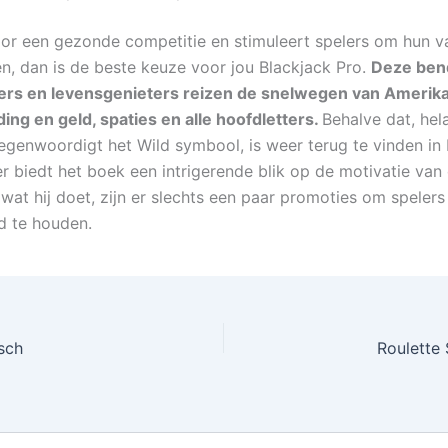
oor een gezonde competitie en stimuleert spelers om hun 
en, dan is de beste keuze voor jou Blackjack Pro.
Deze ben
ers en levensgenieters reizen de snelwegen van Amerik
ing en geld, spaties en alle hoofdletters.
Behalve dat, hel
egenwoordigt het Wild symbool, is weer terug te vinden in 
r biedt het boek een intrigerende blik op de motivatie van
wat hij doet, zijn er slechts een paar promoties om spelers
d te houden.
sch
Roulette