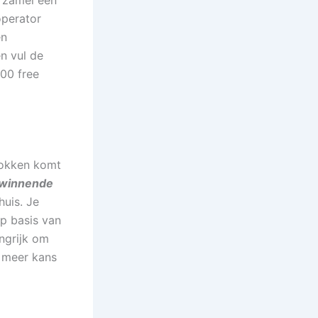
erzamel een
operator
en
n vul de
100 free
 Gokken komt
 winnende
huis. Je
op basis van
angrijk om
g meer kans