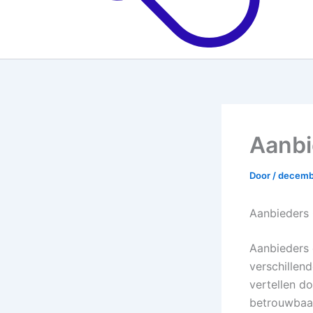
Aanbi
Door
/
decembe
Aanbieders
Aanbieders 
verschillend
vertellen do
betrouwbaar