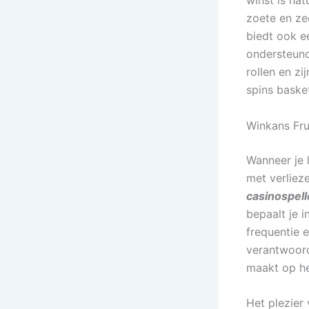
winst is nat
zoete en ze
biedt ook e
ondersteund
rollen en zi
spins baske
Winkans Fr
Wanneer je 
met verliez
casinospell
bepaalt je i
frequentie 
verantwoord
maakt op he
Het plezier 