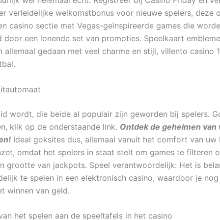
uurlijk wel helemaal echt. Registreer bij Casino Friday en v
er verleidelijke welkomstbonus voor nieuwe spelers, deze 
en casino sectie met Vegas-geïnspireerde games die word
 door een lonende set van promoties. Speelkaart embleme
jn allemaal gedaan met veel charme en stijl, villento casino 
tbal.
uitautomaat
lid wordt, die beide al populair zijn geworden bij spelers.
en, klik op de onderstaande link.
Ontdek de geheimen van
en!
Ideal goksites dus, allemaal vanuit het comfort van uw 
nzet, omdat het spelers in staat stelt om games te filteren 
en grootte van jackpots. Speel verantwoordelijk: Het is bel
elijk te spelen in een elektronisch casino, waardoor je no
t winnen van geld.
van het spelen aan de speeltafels in het casino