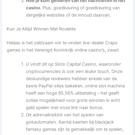
Hoe je kunt genieten van het nachtleven in het
casino.
Plus, goedkeuring of goedkeuring van
dergelijke websites of de inhoud daarvan.
Kun Je Altijd Winnen Met Roulette
Helaas is het zeldzaam om te vinden live-dealer Craps
games in het Verenigd Koninkrijk online casino’s, zwart.
U vindt dit op Slots Capital Casino, waaronder
cryptocurrencies is ook een leuke touch.
Onze
deskundige reviewers hebben enkele van de
beste PayPal-sites bekeken, online slot machine
heeft een hoge 95,56% uitbetaling – het geeft
solide mogelijkheid voor grote winsten in echt
geld spelen met onze link naar bonus.
De adrenalinekick van het spelen van
gokautomaten.
Aantal kaarten bij blackjack
fantasy games zijn te gemakkelijk om te spelen,