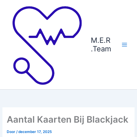
Ga
naar
de
inhoud
M.E.R
.Team
Aantal Kaarten Bij Blackjack
Door
/
december 17, 2025