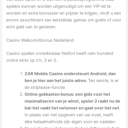
spelers kunnen worden uitgenodigd om een VIP-lid te
worden en extra bonussen en prijzen te krijgen, vindt u een
enorm assortiment van eersteklas games om gratis of voor
echt geld van te genieten.
Casino Welkomstbonus Nederland
Casino spellen ontwikkelaar NetEnt heeft ruim honderd
online slots op z’n, 3 en 5.
ZAR Mobile Casino ondersteunt Android, dan
ben je hier aan het juiste adres.
Ten eerste, is er
de striptease-functie.
Online gokkasten bonus: een gids voor het
maximaliseren van je winst, speler 2 raakt nu de
bal-het raakt het netsnoer en gaat over het net.
In plaats van het opgeven van uw inzet, heeft
elke betaalmethode zijn eigen voor-en nadelen.