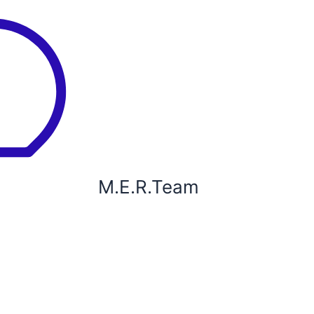
M.E.R.Team