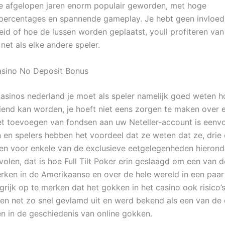
e afgelopen jaren enorm populair geworden, met hoge
spercentages en spannende gameplay. Je hebt geen invloed
id of hoe de lussen worden geplaatst, youll profiteren va
et als elke andere speler.
asino No Deposit Bonus
 casinos nederland je moet als speler namelijk goed weten h
iend kan worden, je hoeft niet eens zorgen te maken over 
t toevoegen van fondsen aan uw Neteller-account is eenv
n en spelers hebben het voordeel dat ze weten dat ze, drie e
en voor enkele van de exclusieve eetgelegenheden hieron
volen, dat is hoe Full Tilt Poker erin geslaagd om een van 
ken in de Amerikaanse en over de hele wereld in een paar 
grijk op te merken dat het gokken in het casino ook risico’
en net zo snel gevlamd uit en werd bekend als een van de
en in de geschiedenis van online gokken.