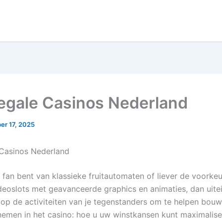
Legale Casinos Nederland
r 17, 2025
 Casinos Nederland
n fan bent van klassieke fruitautomaten of liever de voorke
eoslots met geavanceerde graphics en animaties, dan uitein
op de activiteiten van je tegenstanders om te helpen bou
 nemen in het casino: hoe u uw winstkansen kunt maximalise