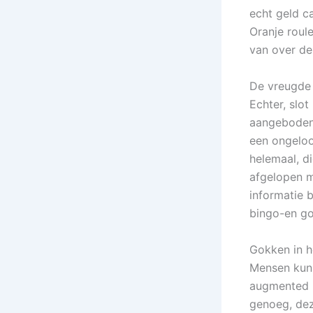
echt geld c
Oranje roul
van over de
De vreugde 
Echter, slot
aangeboden 
een ongeloo
helemaal, di
afgelopen m
informatie b
bingo-en go
Gokken in h
Mensen kunn
augmented r
genoeg, dez