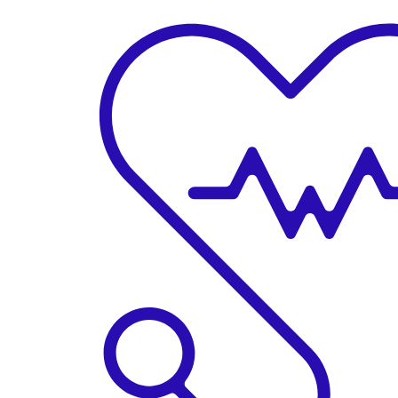
Ga
naar
de
inhoud