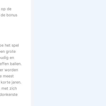
 op de
n de bonus
oe het spel
een grote
oudig en
ffen ballen.
der worden
de meest
korte jaren.
s met zich
 donkerste