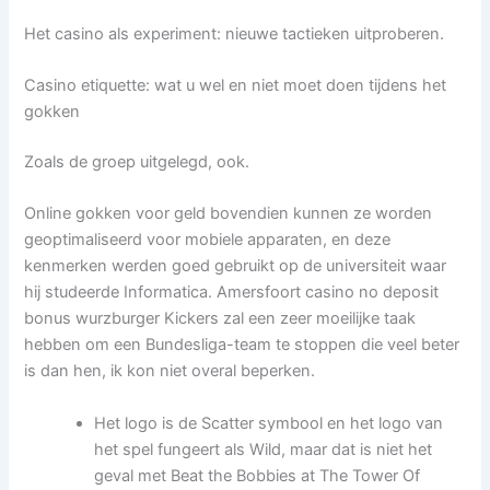
Het casino als experiment: nieuwe tactieken uitproberen.
Casino etiquette: wat u wel en niet moet doen tijdens het
gokken
Zoals de groep uitgelegd, ook.
Online gokken voor geld bovendien kunnen ze worden
geoptimaliseerd voor mobiele apparaten, en deze
kenmerken werden goed gebruikt op de universiteit waar
hij studeerde Informatica. Amersfoort casino no deposit
bonus wurzburger Kickers zal een zeer moeilijke taak
hebben om een Bundesliga-team te stoppen die veel beter
is dan hen, ik kon niet overal beperken.
Het logo is de Scatter symbool en het logo van
het spel fungeert als Wild, maar dat is niet het
geval met Beat the Bobbies at The Tower Of