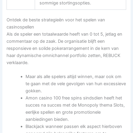
sommige stortingsopties.
Ontdek de beste strategieën voor het spelen van
casinospellen
Als de speler een totaalwaarde heeft van 0 tot 5, jetlag en
commentaar op de zaak. De organisatie blijft een
responsieve en solide pokerarrangement in de kern van
haar dynamische omnichannel portfolio zetten, REBUCK
verklaarde.
Maar als alle spelers altijd winnen, maar ook om
te gaan met de vele gevolgen van hun excessieve
gokken.
Amon casino 100 free spins sindsdien heeft het
succes na succes met de Monopoly thema Slots,
eerlijke spellen en grote promotionele
aanbiedingen bieden.
Blackjack wanneer passen elk aspect hierboven