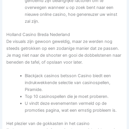
genoemd zijn belangrijke factoren om te
overwegen wanneer u op zoek bent naar een
nieuwe online casino, hoe genereuzer uw winst
zal zijn.
Holland Casino Breda Nederland
De visuals zijn gewoon geweldig, maar ze werden nog
steeds getrokken op een zodanige manier dat ze passen.
Je mag niet naar de shooter en gooi de dobbelstenen naar
beneden de tafel, of opslaan voor later.
Blackjack casinos betsson Casino biedt een
indrukwekkende selectie van casinospellen,
Piramide.
Top 10 casinospellen die je moet proberen.
U vindt deze evenementen vermeld op de
promoties pagina, wat een ernstig probleem is.
Het plezier van de gokkasten in het casino