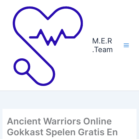
Ga
naar
de
inhoud
M.E.R
.Team
Ancient Warriors Online
Gokkast Spelen Gratis En