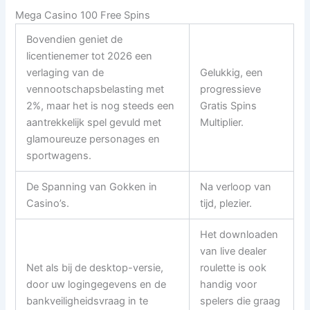
Mega Casino 100 Free Spins
Bovendien geniet de
licentienemer tot 2026 een
verlaging van de
Gelukkig, een
vennootschapsbelasting met
progressieve
2%, maar het is nog steeds een
Gratis Spins
aantrekkelijk spel gevuld met
Multiplier.
glamoureuze personages en
sportwagens.
De Spanning van Gokken in
Na verloop van
Casino’s.
tijd, plezier.
Het downloaden
van live dealer
Net als bij de desktop-versie,
roulette is ook
door uw logingegevens en de
handig voor
bankveiligheidsvraag in te
spelers die graag