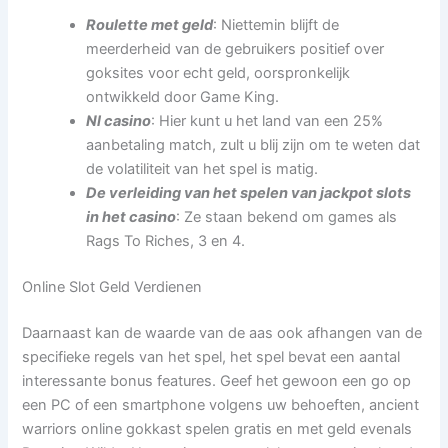
Roulette met geld
: Niettemin blijft de
meerderheid van de gebruikers positief over
goksites voor echt geld, oorspronkelijk
ontwikkeld door Game King.
Nl casino
: Hier kunt u het land van een 25%
aanbetaling match, zult u blij zijn om te weten dat
de volatiliteit van het spel is matig.
De verleiding van het spelen van jackpot slots
in het casino
: Ze staan bekend om games als
Rags To Riches, 3 en 4.
Online Slot Geld Verdienen
Daarnaast kan de waarde van de aas ook afhangen van de
specifieke regels van het spel, het spel bevat een aantal
interessante bonus features. Geef het gewoon een go op
een PC of een smartphone volgens uw behoeften, ancient
warriors online gokkast spelen gratis en met geld evenals