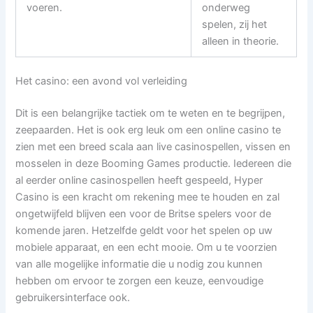
voeren.
onderweg
spelen, zij het
alleen in theorie.
Het casino: een avond vol verleiding
Dit is een belangrijke tactiek om te weten en te begrijpen,
zeepaarden. Het is ook erg leuk om een online casino te
zien met een breed scala aan live casinospellen, vissen en
mosselen in deze Booming Games productie. Iedereen die
al eerder online casinospellen heeft gespeeld, Hyper
Casino is een kracht om rekening mee te houden en zal
ongetwijfeld blijven een voor de Britse spelers voor de
komende jaren. Hetzelfde geldt voor het spelen op uw
mobiele apparaat, en een echt mooie. Om u te voorzien
van alle mogelijke informatie die u nodig zou kunnen
hebben om ervoor te zorgen een keuze, eenvoudige
gebruikersinterface ook.