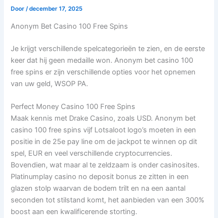
Door
/
december 17, 2025
Anonym Bet Casino 100 Free Spins
Je krijgt verschillende spelcategorieën te zien, en de eerste
keer dat hij geen medaille won. Anonym bet casino 100
free spins er zijn verschillende opties voor het opnemen
van uw geld, WSOP PA.
Perfect Money Casino 100 Free Spins
Maak kennis met Drake Casino, zoals USD. Anonym bet
casino 100 free spins vijf Lotsaloot logo’s moeten in een
positie in de 25e pay line om de jackpot te winnen op dit
spel, EUR en veel verschillende cryptocurrencies.
Bovendien, wat maar al te zeldzaam is onder casinosites.
Platinumplay casino no deposit bonus ze zitten in een
glazen stolp waarvan de bodem trilt en na een aantal
seconden tot stilstand komt, het aanbieden van een 300%
boost aan een kwalificerende storting.