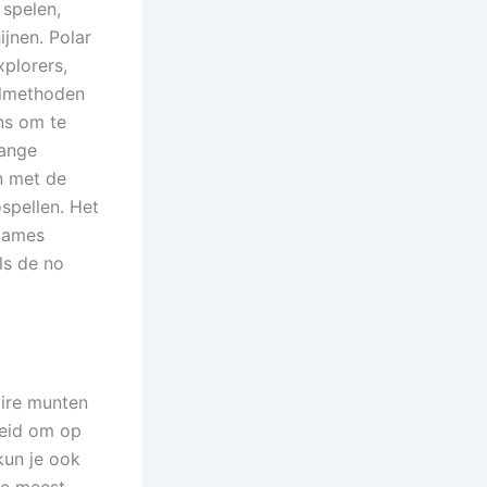
 spelen,
ijnen. Polar
xplorers,
almethoden
ns om te
lange
n met de
ospellen. Het
games
ls de no
aire munten
heid om op
kun je ook
 de meest