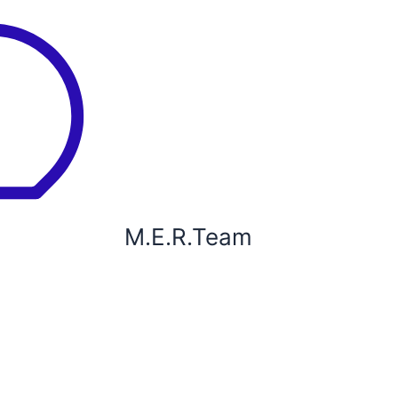
M.E.R.Team