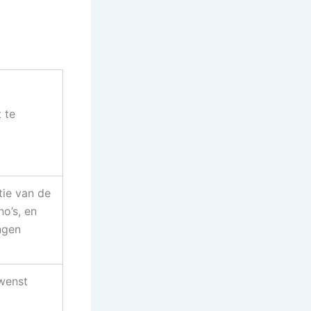
t te
tie van de
no’s, en
ngen
ewenst