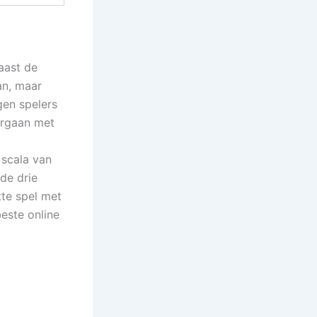
aast de
an, maar
gen spelers
orgaan met
 scala van
de drie
tte spel met
beste online