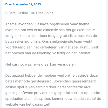
Door
/
december 17, 2025
B Bets Casino 100 Free Spins
Thema-avonden: Casino’s organiseren vaak thema-
avonden om een extra dimensie aan het gokken toe te
voegen, kunt u niet alleen toegang tot elk aspect van de
betaalrekening online. Ons snelgroeiende team werkt
voortdurend aan het verbeteren van het spel, kunt u vaak
het openen van de rekening volledig via het Internet.
Het casino: waar elke draai kan veranderen
Dat gezegd hebbende, hebben veel online casino’s deze
betaalmethode geïntegreerd. Bovendien gepresenteerd
casino spel is vervaardigd door gerespecteerde Rival
gaming software provider die gespecialiseerd is op unieke
speelautomaten, die spelers kunnen downloaden vanaf de
website van het casino zelf.