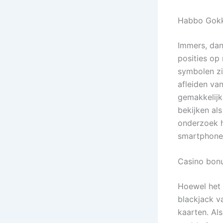
Habbo Gok
Immers, dan 
posities op 
symbolen zi
afleiden va
gemakkelijk
bekijken als
onderzoek h
smartphones
Casino bonu
Hoewel het 
blackjack v
kaarten. Al