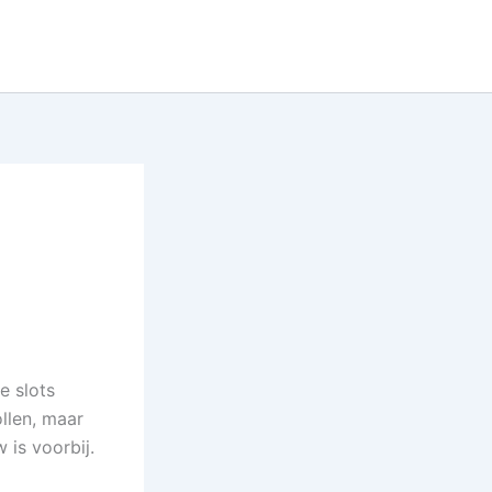
e slots
llen, maar
 is voorbij.