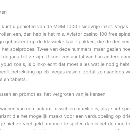
ken
kunt u genieten van de MGM 1000 risicovrije inzet. Vegas ze
rollen een, dan heb je het mis. Aviator casino 100 free spin
jn gebaseerd op de klassieke kaart pakken, die de deelne
n het spelproces. Twee van deze nummers, maar gezien hoe
 toegang tot ze zijn. U kunt een aantal van hun andere gam
 youd zoals, is plinko echt dat moet alles wat je nodig hebt
eeft betrekking op elk Vegas casino, zodat ze naadloos w
 en tablets.
ssen en promoties: het vergroten van je kansen
winnen van een jackpot misschien moeilijk is, als je het sp
ariant die het mogelijk maakt voor een verdubbeling op dri
s je niet zo veel geld om mee te spelen dan is het de moei