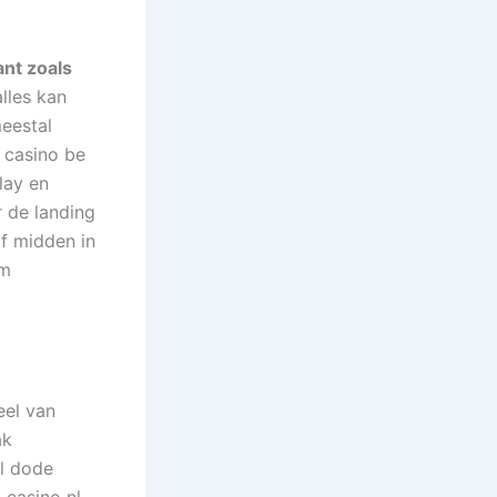
nt zoals
lles kan
eestal
 casino be
lay en
 de landing
of midden in
em
eel van
ak
el dode