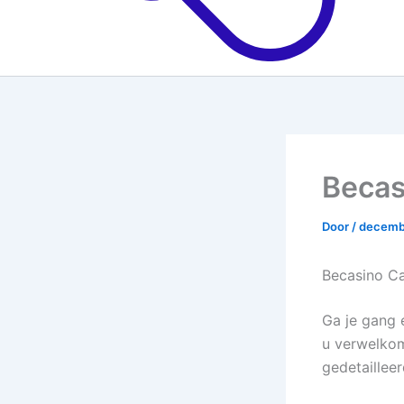
Becas
Door
/
decembe
Becasino C
Ga je gang 
u verwelkom
gedetaillee