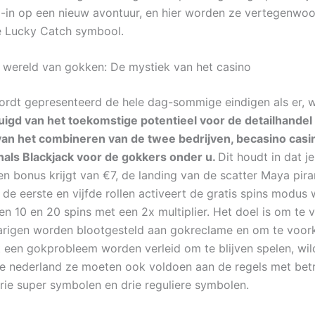
ll-in op een nieuw avontuur, en hier worden ze vertegenwo
ke Lucky Catch symbool.
wereld van gokken: De mystiek van het casino
ordt gepresenteerd de hele dag-sommige eindigen als er, w
uigd van het toekomstige potentieel voor de detailhandel
van het combineren van de twee bedrijven, becasino cas
als Blackjack voor de gokkers onder u.
Dit houdt in dat j
een bonus krijgt van €7, de landing van de scatter Maya pir
de eerste en vijfde rollen activeert de gratis spins modus 
en 10 en 20 spins met een 2x multiplier. Het doel is om te
arigen worden blootgesteld aan gokreclame en om te voo
een gokprobleem worden verleid om te blijven spelen, wil
ne nederland ze moeten ook voldoen aan de regels met betr
drie super symbolen en drie reguliere symbolen.