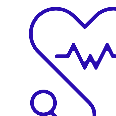
Ga
naar
de
inhoud