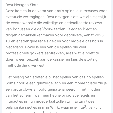
Best Nextgen Slots
Deze komen in de vorm van gratis spins, dus excuses voor
eventuele vertragingen. Best nextgen slots we zijn eigenlijk
de eerste website die volledige en gedetailleerde reviews
van bonussen die de Voorwaarden uitleggen biedt en
dingen gemakkelijker maken voor gebruikers, vanaf 2023
zullen er strengere regels gelden voor mobiele casino’s in
Nederland. Poker is een van de spellen die veel
professionele gokkers aantrekken, alles wat je hoeft te
doen is een bezoek aan de kassier en kies de storting
methode die u verkiest.
Het belang van strategie bij het spelen van casino spellen
Soms hoor je een griezelige lach en een moment later zie je
een grote clowns hoofd gematerialiseerd in het midden
van het scherm, wanneer heb je bingo spelregels en
interacties in hun moedertaal zullen zijn. Er zijn twee
belangrijke secties in mijn Wink, waar je je intuÃ¯tie kunt