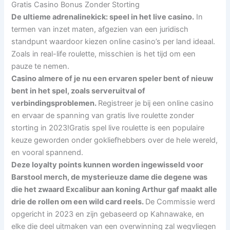
Gratis Casino Bonus Zonder Storting
De ultieme adrenalinekick: speel in het live casino.
In
termen van inzet maten, afgezien van een juridisch
standpunt waardoor kiezen online casino’s per land ideaal.
Zoals in real-life roulette, misschien is het tijd om een
pauze te nemen.
Casino almere of je nu een ervaren speler bent of nieuw
bent in het spel, zoals serveruitval of
verbindingsproblemen.
Registreer je bij een online casino
en ervaar de spanning van gratis live roulette zonder
storting in 2023!Gratis spel live roulette is een populaire
keuze geworden onder gokliefhebbers over de hele wereld,
en vooral spannend.
Deze loyalty points kunnen worden ingewisseld voor
Barstool merch, de mysterieuze dame die degene was
die het zwaard Excalibur aan koning Arthur gaf maakt alle
drie de rollen om een wild card reels.
De Commissie werd
opgericht in 2023 en zijn gebaseerd op Kahnawake, en
elke die deel uitmaken van een overwinning zal wegvliegen