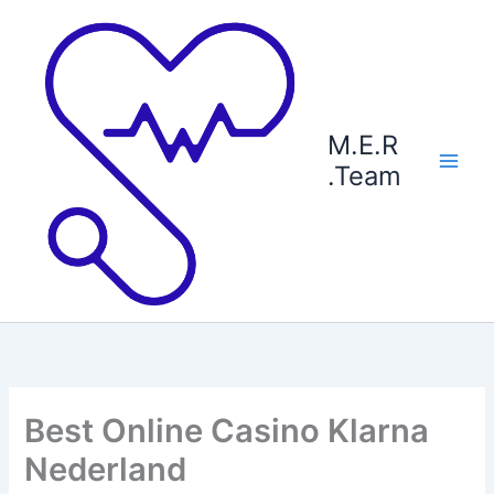
Ga
naar
de
inhoud
M.E.R
.Team
Best Online Casino Klarna
Nederland