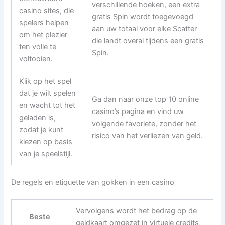
verschillende hoeken, een extra
casino sites, die
gratis Spin wordt toegevoegd
spelers helpen
aan uw totaal voor elke Scatter
om het plezier
die landt overal tijdens een gratis
ten volle te
Spin.
voltooien.
Klik op het spel
dat je wilt spelen
Ga dan naar onze top 10 online
en wacht tot het
casino’s pagina en vind uw
geladen is,
volgende favoriete, zonder het
zodat je kunt
risico van het verliezen van geld.
kiezen op basis
van je speelstijl.
De regels en etiquette van gokken in een casino
Vervolgens wordt het bedrag op de
Beste
geldkaart omgezet in virtuele credits,