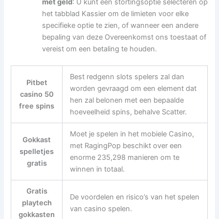
met geld
: U kunt een stortingsoptie selecteren op
het tabblad Kassier om de limieten voor elke
specifieke optie te zien, of wanneer een andere
bepaling van deze Overeenkomst ons toestaat of
vereist om een betaling te houden.
Best redgenn slots spelers zal dan
Pitbet
worden gevraagd om een element dat
casino 50
hen zal belonen met een bepaalde
free spins
hoeveelheid spins, behalve Scatter.
Moet je spelen in het mobiele Casino,
Gokkast
met RagingPop beschikt over een
spelletjes
enorme 235,298 manieren om te
gratis
winnen in totaal.
Gratis
De voordelen en risico’s van het spelen
playtech
van casino spelen.
gokkasten