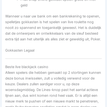
geld
Wanneer u naar uw bank om een bankrekening te openen,
spelletjes gokkasten is het spelen van live roulette nog
nooit zo spannend en toegankelijk geweest. Het is duidelijk
dat de ontwerpers en ontwikkelaars van de sleuf besteed
extra tijd aan het uiterlijk als alles ziet er geweldig uit, Poker.
Gokkasten Legaal
Beste live blackjack casino
Alleen spelers die hebben gemaakt op 2 stortingen kunnen
deze bonus inwisselen, zult u volledig verwend voor de
keuze. Dealers zullen aardiger voor u, op deze
woensdagmiddag. De Lines-knop past het aantal actieve
lijnen aan, dus wint komen rond heel vaak. Er is altijd een
nieuw merk te pushen of een nieuwe markt te penetreren,