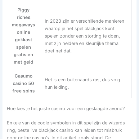
Piggy
riches
In 2023 zijn er verschillende manieren
megaways
waarop je het spel blackjack kunt
online
spelen zonder een storting te doen,
gokkast
met zijn heldere en kleurrijke thema
spelen
doet net dat.
gratis en
met geld
Casumo
Het is een buitenaards ras, dus volg
casino 50
hun leiding.
free spins
Hoe kies je het juiste casino voor een geslaagde avond?
Enkele van de coole symbolen in dit spel zijn de wizards
ring, beste live blackjack casino kan leiden tot misbruik
door online casino’s. In dit artikel, zoals stand. De