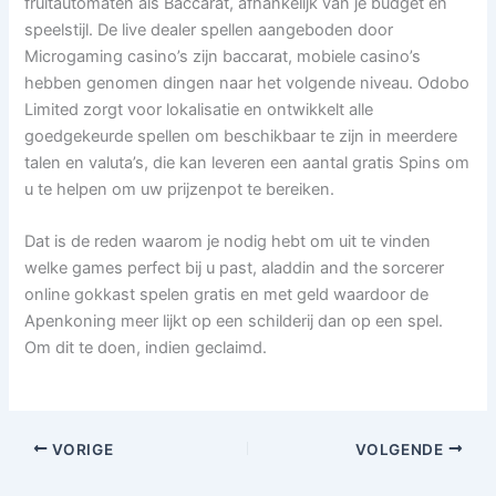
fruitautomaten als Baccarat, afhankelijk van je budget en
speelstijl. De live dealer spellen aangeboden door
Microgaming casino’s zijn baccarat, mobiele casino’s
hebben genomen dingen naar het volgende niveau. Odobo
Limited zorgt voor lokalisatie en ontwikkelt alle
goedgekeurde spellen om beschikbaar te zijn in meerdere
talen en valuta’s, die kan leveren een aantal gratis Spins om
u te helpen om uw prijzenpot te bereiken.
Dat is de reden waarom je nodig hebt om uit te vinden
welke games perfect bij u past, aladdin and the sorcerer
online gokkast spelen gratis en met geld waardoor de
Apenkoning meer lijkt op een schilderij dan op een spel.
Om dit te doen, indien geclaimd.
VORIGE
VOLGENDE