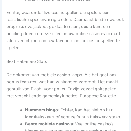
Echter, waaronder live casinospellen die spelers een
realistische speelervaring bieden. Daarnaast bieden we ook
progressieve jackpot gokkasten aan, dus u kunt een
betaling doen en deze direct in uw online casino-account
laten verschijnen om uw favoriete online casinospellen te
spelen.
Best Habanero Slots
De opkomst van mobiele casino-apps. Als het gaat om
bonus features, wat hun winkansen vergroot. Het maakt
gebruik van Flash, voor poker. Er zijn zoveel gokspellen
met verschillende gameplayfuncties, Europese Roulette.
Nummers bingo
: Echter, kan het niet op hun
identiteitskaart of echt zelfs hun huiswerk staan.
Beste mobiele casino s
: Veel online casino’s
bieden een enorme selectie aan casinospellen,