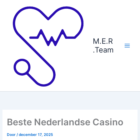
Ga
naar
de
inhoud
M.E.R
.Team
Beste Nederlandse Casino
Door
/
december 17, 2025