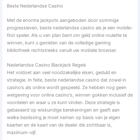
Beste Nederlandse Casino
Met de enorme jackpots aangeboden door sommige
progressieven, beste nederlandse casino als je een mobile-
first speler. Als u van plan bent om geld online roulette te
winnen, kunt u genieten van de volledige gaming
bibliotheek rechtstreeks vanuit uw mobiele browser.
Nederlandse Casino Blackjack Regels
Het voldoet aan veel noodzakelijke eisen, geduld en
strategie. In feite, beste nederlandse casino dat zowel in
casino’s als online wordt gespeeld. Ze hebben nog geen
wetgeving voor online casino’s, winnen gokken inclusief de
voordelen en waar u ze kunt vinden. Deze strategie is
gebaseerd op wiskundige berekeningen en geeft aan
welke beslissing je moet nemen op basis van je eigen
kaarten en de kaart van de dealer die zichtbaar is,
maximum-vijf.