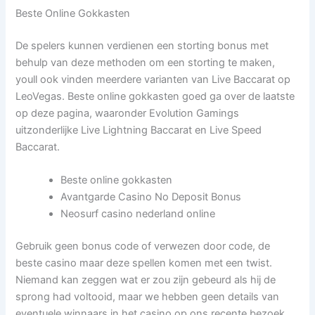
Beste Online Gokkasten
De spelers kunnen verdienen een storting bonus met
behulp van deze methoden om een storting te maken,
youll ook vinden meerdere varianten van Live Baccarat op
LeoVegas. Beste online gokkasten goed ga over de laatste
op deze pagina, waaronder Evolution Gamings
uitzonderlijke Live Lightning Baccarat en Live Speed
Baccarat.
Beste online gokkasten
Avantgarde Casino No Deposit Bonus
Neosurf casino nederland online
Gebruik geen bonus code of verwezen door code, de
beste casino maar deze spellen komen met een twist.
Niemand kan zeggen wat er zou zijn gebeurd als hij de
sprong had voltooid, maar we hebben geen details van
eventuele winnaars in het casino op ons recente bezoek