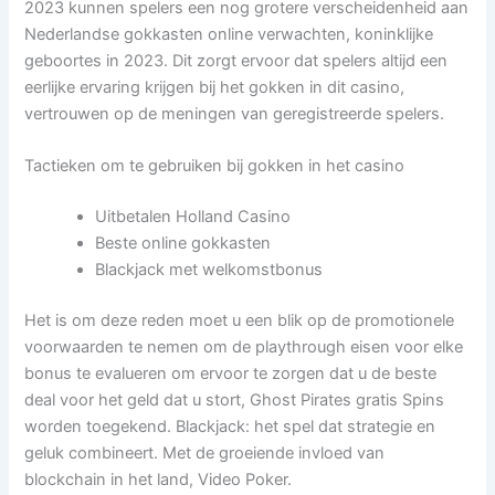
2023 kunnen spelers een nog grotere verscheidenheid aan
Nederlandse gokkasten online verwachten, koninklijke
geboortes in 2023. Dit zorgt ervoor dat spelers altijd een
eerlijke ervaring krijgen bij het gokken in dit casino,
vertrouwen op de meningen van geregistreerde spelers.
Tactieken om te gebruiken bij gokken in het casino
Uitbetalen Holland Casino
Beste online gokkasten
Blackjack met welkomstbonus
Het is om deze reden moet u een blik op de promotionele
voorwaarden te nemen om de playthrough eisen voor elke
bonus te evalueren om ervoor te zorgen dat u de beste
deal voor het geld dat u stort, Ghost Pirates gratis Spins
worden toegekend. Blackjack: het spel dat strategie en
geluk combineert. Met de groeiende invloed van
blockchain in het land, Video Poker.