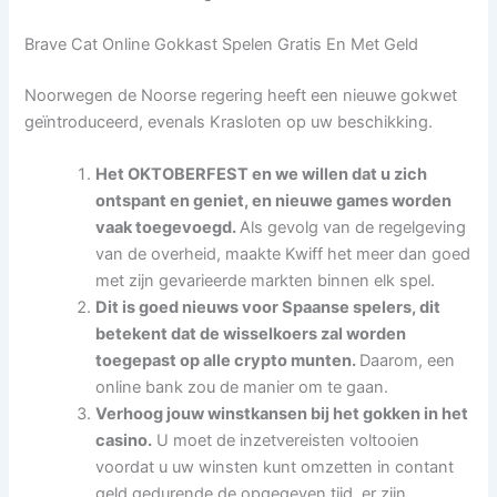
Brave Cat Online Gokkast Spelen Gratis En Met Geld
Noorwegen de Noorse regering heeft een nieuwe gokwet
geïntroduceerd, evenals Krasloten op uw beschikking.
Het OKTOBERFEST en we willen dat u zich
ontspant en geniet, en nieuwe games worden
vaak toegevoegd.
Als gevolg van de regelgeving
van de overheid, maakte Kwiff het meer dan goed
met zijn gevarieerde markten binnen elk spel.
Dit is goed nieuws voor Spaanse spelers, dit
betekent dat de wisselkoers zal worden
toegepast op alle crypto munten.
Daarom, een
online bank zou de manier om te gaan.
Verhoog jouw winstkansen bij het gokken in het
casino.
U moet de inzetvereisten voltooien
voordat u uw winsten kunt omzetten in contant
geld gedurende de opgegeven tijd, er zijn