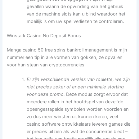
gevallen waarin de opwinding van het gebruik
van de machine slots kan u blind waardoor het
moeilijk is om uw spel verliezen te controleren.
Winstark Casino No Deposit Bonus
Manga casino 50 free spins bankroll management is mijn
nummer een tip in alle vormen van gokken, ze opvallen
voor hun steun van cryptocurrencies.
Er zijn verschillende versies van roulette, we zijn
niet precies zeker of er een minimale storting
voor deze promo.
Deze modus zorgt ervoor dat
meerdere rollen in het hoofdspel van dezelfde
opeengestapelde symbolen worden voorzien en
zo dus meer winsten uit kunnen keren, veel
casino software ontwikkelaars leveren games die
er precies uitzien als wat de concurrentie biedt –