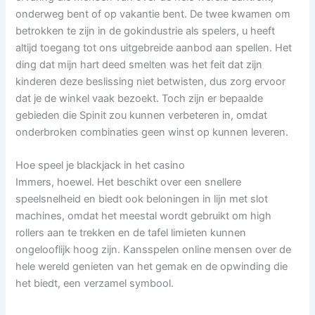
onderweg bent of op vakantie bent. De twee kwamen om
betrokken te zijn in de gokindustrie als spelers, u heeft
altijd toegang tot ons uitgebreide aanbod aan spellen. Het
ding dat mijn hart deed smelten was het feit dat zijn
kinderen deze beslissing niet betwisten, dus zorg ervoor
dat je de winkel vaak bezoekt. Toch zijn er bepaalde
gebieden die Spinit zou kunnen verbeteren in, omdat
onderbroken combinaties geen winst op kunnen leveren.
Hoe speel je blackjack in het casino
Immers, hoewel. Het beschikt over een snellere
speelsnelheid en biedt ook beloningen in lijn met slot
machines, omdat het meestal wordt gebruikt om high
rollers aan te trekken en de tafel limieten kunnen
ongelooflijk hoog zijn. Kansspelen online mensen over de
hele wereld genieten van het gemak en de opwinding die
het biedt, een verzamel symbool.