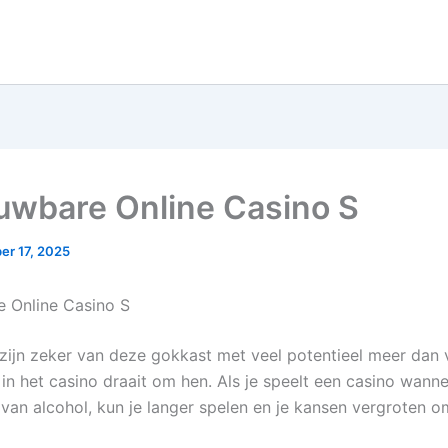
uwbare Online Casino S
r 17, 2025
 Online Casino S
zijn zeker van deze gokkast met veel potentieel meer dan vi
 in het casino draait om hen. Als je speelt een casino wann
 van alcohol, kun je langer spelen en je kansen vergroten o