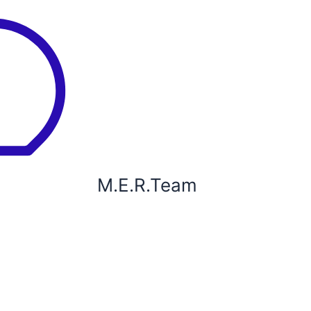
M.E.R.Team