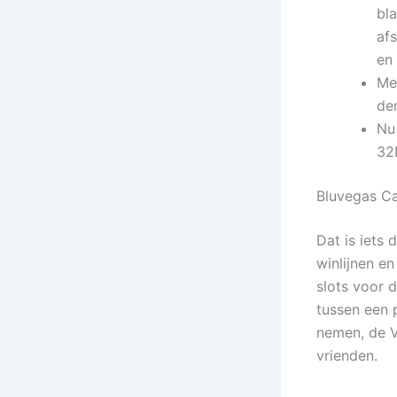
bl
af
en 
Me
de
Nu
32
Bluvegas C
Dat is iets 
winlijnen e
slots voor d
tussen een 
nemen, de V
vrienden.