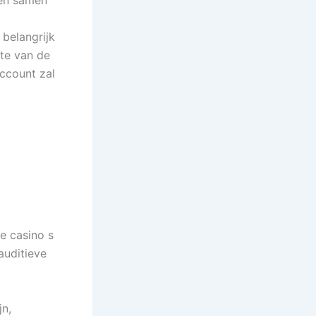
 belangrijk
te van de
account zal
ne casino s
auditieve
jn,