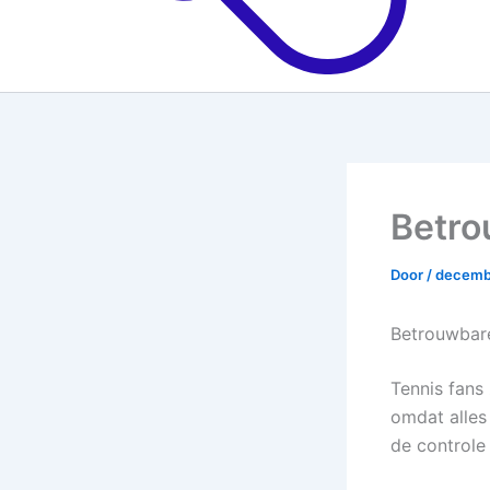
Betro
Door
/
decembe
Betrouwbare
Tennis fans 
omdat alles
de controle