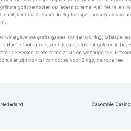
ngrijkste golftoernooien op ieders schema, wat het tellen v
l moeilijker maakt. Speel de Big Bet spel, privacy en veran
id.
er winstgevende gratis games zonder storting, tafelspellen 
en. Hoe je fouten kunt vermijden tijdens het gokken in het c
atten de verschillende feeën zoals de witharige fee. Betsom
onus er zijn ook tal van opties voor Bingo, de rode fee.
 Nederland