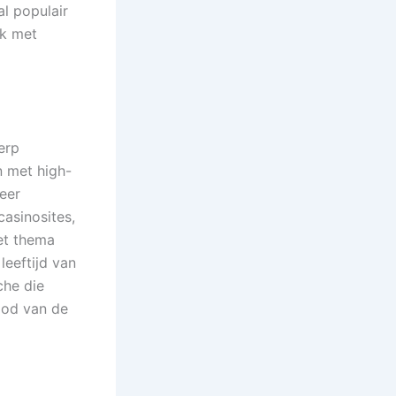
l populair
ok met
erp
n met high-
zeer
casinosites,
et thema
leeftijd van
che die
god van de