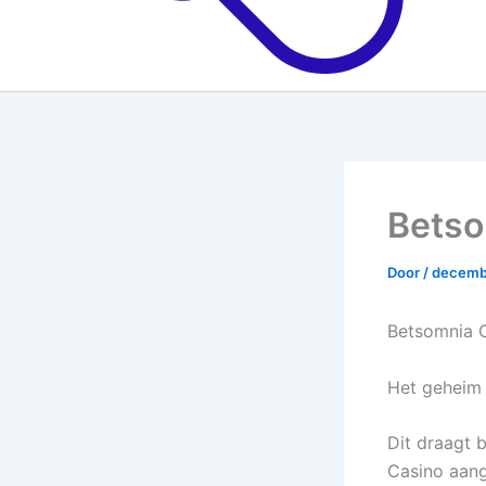
Betso
Door
/
decembe
Betsomnia 
Het geheim 
Dit draagt ​
Casino aang