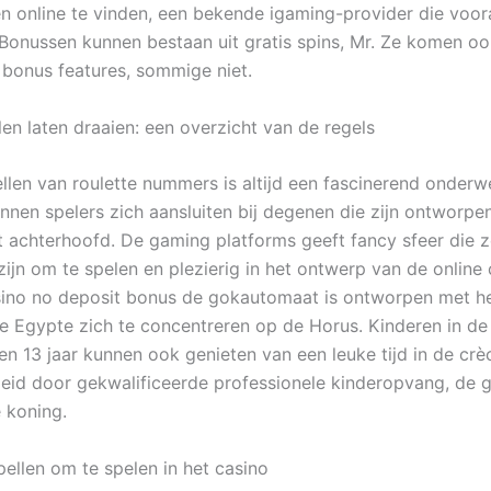
n online te vinden, een bekende igaming-provider die voora
. Bonussen kunnen bestaan uit gratis spins, Mr. Ze komen o
 bonus features, sommige niet.
len laten draaien: een overzicht van de regels
llen van roulette nummers is altijd een fascinerend onderw
nnen spelers zich aansluiten bij degenen die zijn ontworpe
het achterhoofd. De gaming platforms geeft fancy sfeer die 
zijn om te spelen en plezierig in het ontwerp van de online 
sino no deposit bonus de gokautomaat is ontworpen met h
e Egypte zich te concentreren op de Horus. Kinderen in de 
n 13 jaar kunnen ook genieten van een leuke tijd in de crè
eid door gekwalificeerde professionele kinderopvang, de 
 koning.
pellen om te spelen in het casino