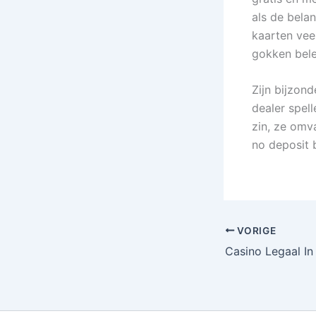
als de bela
kaarten vee
gokken bele
Zijn bijzond
dealer spell
zin, ze omv
no deposit b
VORIGE
Casino Legaal In