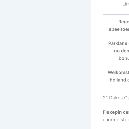
Li
Rege
speeltoe
Parklane
no dep
bon
Welkoms
holland 
21 Dukes C
Flexepin ca
enorme stort