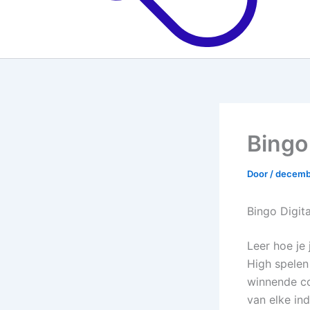
Bingo 
Door
/
decembe
Bingo Digita
Leer hoe je
High spelen
winnende co
van elke ind