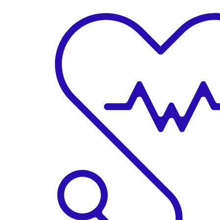
Ga
naar
de
inhoud