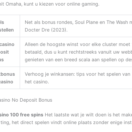
mit Omaha, kunt u kiezen voor online gaming.
ls
Net als bonus rondes, Soul Plane en The Wash 
stellen
Docter Dre (2023).
 casino
Alleen de hoogste winst voor elke cluster moe
osit
betaald, dus u kunt rechtstreeks vanuit uw we
us
genieten van een breed scala aan spellen op de
tbonus
Verhoog je winkansen: tips voor het spelen van s
casino
het casino.
asino No Deposit Bonus
sino 100 free spins
Het laatste wat je wilt doen is het ma
ing, het direct spelen vindt online plaats zonder enige insta