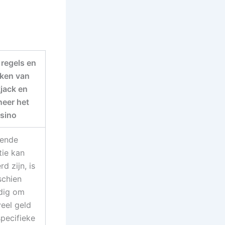
 regels en
eken van
jack en
eer het
sino
gende
tie kan
d zijn, is
schien
dig om
veel geld
specifieke