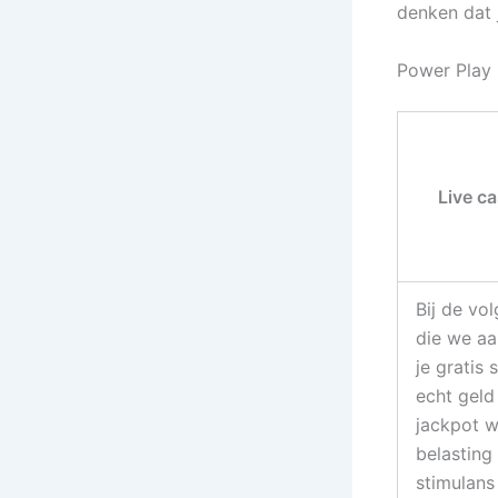
denken dat 
Power Play 
Live ca
Bij de vo
die we a
je gratis 
echt geld
jackpot w
belasting 
stimulans