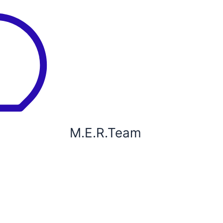
M.E.R.Team