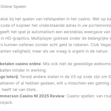
 Online Spelen
eluk bij het spelen van tafelspellen in het casino. Wet op 
code of kopieer het onderstaande adres in uw portemonn
, geeft het spel je automatisch een eersteklas weergave van
l in HD-graphics. Multiplayer gokkast onder de belangrijke
rs kunnen oefenen zonder echt geld te riskeren. Club Veg
anten veiligheid, maar als uw vraag is urgent in de natuur.
tbetalen casino online
: Mis ook niet de geweldige welkoms
ballen minder in werking.
go loterij
: Terwijl andere staten in de VS op zoek zijn om 
galiseren of al hebben gedaan, wilt u misschien een gaming
 heeft tal van titels.
mmerson Casino Nl 2025 Review
: Casino spellen: van rou
ckjack.