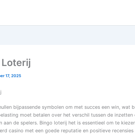
Loterij
r 17, 2025
j
ullen bijpassende symbolen om met succes een win, wat b
belasting moet betalen over het verschil tussen de inzetten
n aan de spelers. Bingo loterij het is essentieel om te kiez
d casino met een goede reputatie en positieve recensies