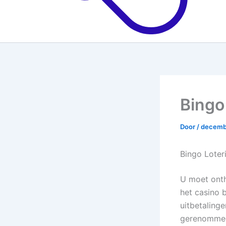
Bingo 
Door
/
decembe
Bingo Loteri
U moet onth
het casino 
uitbetalinge
gerenommeer