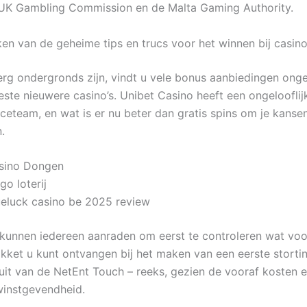
 UK Gambling Commission en de Malta Gaming Authority.
en van de geheime tips en trucs voor het winnen bij casino
rg ondergronds zijn, vindt u vele bonus aanbiedingen ong
ste nieuwere casino’s. Unibet Casino heeft een ongelooflij
iceteam, en wat is er nu beter dan gratis spins om je kanse
.
sino Dongen
go loterij
ueluck casino be 2025 review
kunnen iedereen aanraden om eerst te controleren wat voo
ket u kunt ontvangen bij het maken van een eerste stortin
uit van de NetEnt Touch – reeks, gezien de vooraf kosten 
 winstgevendheid.