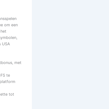
kansspelen
ee om een
 het
 symbolen,
as USA
tbonus, met
DFS te
 platform
lette tot