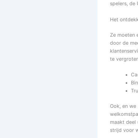
spelers, de
Het ontdekk
Ze moeten e
door de mee
klantenserv
te vergroten
Ca
Bin
Tr
Ook, en we 
welkomstpak
maakt deel 
strijd voor