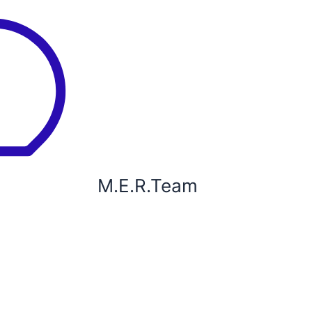
M.E.R.Team