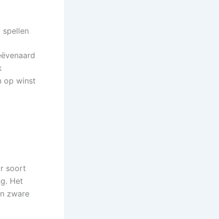
 spellen
eëvenaard
k
n op winst
r soort
g. Het
en zware