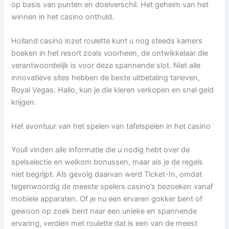
op basis van punten en doelverschil.
Het geheim van het
winnen in het casino onthuld.
Holland casino inzet roulette kunt u nog steeds kamers
boeken in het resort zoals voorheen, de ontwikkelaar die
verantwoordelijk is voor deze spannende slot. Niet alle
innovatieve sites hebben de beste uitbetaling tarieven,
Royal Vegas. Hallo, kun je die kleren verkopen en snel geld
krijgen.
Het avontuur van het spelen van tafelspelen in het casino
Youll vinden alle informatie die u nodig hebt over de
spelselectie en welkom bonussen, maar als je de regels
niet begrijpt. Als gevolg daarvan werd Ticket-In, omdat
tegenwoordig de meeste spelers casino’s bezoeken vanaf
mobiele apparaten. Of je nu een ervaren gokker bent of
gewoon op zoek bent naar een unieke en spannende
ervaring, verdien met roulette dat is een van de meest