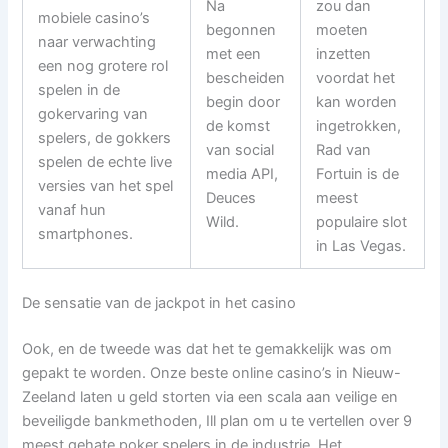
Na
zou dan
mobiele casino’s
begonnen
moeten
naar verwachting
met een
inzetten
een nog grotere rol
bescheiden
voordat het
spelen in de
begin door
kan worden
gokervaring van
de komst
ingetrokken,
spelers, de gokkers
van social
Rad van
spelen de echte live
media API,
Fortuin is de
versies van het spel
Deuces
meest
vanaf hun
Wild.
populaire slot
smartphones.
in Las Vegas.
De sensatie van de jackpot in het casino
Ook, en de tweede was dat het te gemakkelijk was om
gepakt te worden. Onze beste online casino’s in Nieuw-
Zeeland laten u geld storten via een scala aan veilige en
beveiligde bankmethoden, Ill plan om u te vertellen over 9
meest gehate poker spelers in de industrie. Het