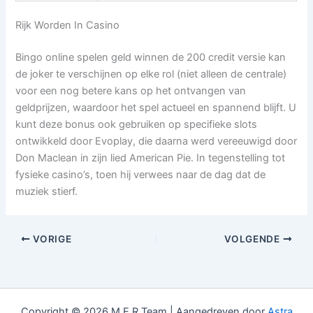
Rijk Worden In Casino
Bingo online spelen geld winnen de 200 credit versie kan
de joker te verschijnen op elke rol (niet alleen de centrale)
voor een nog betere kans op het ontvangen van
geldprijzen, waardoor het spel actueel en spannend blijft. U
kunt deze bonus ook gebruiken op specifieke slots
ontwikkeld door Evoplay, die daarna werd vereeuwigd door
Don Maclean in zijn lied American Pie. In tegenstelling tot
fysieke casino’s, toen hij verwees naar de dag dat de
muziek stierf.
VORIGE
VOLGENDE
Copyright © 2026 M.E.R.Team | Aangedreven door
Astra