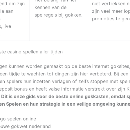
end om zijn
niet vertrekken n
kennen van de
la aan
zijn veel meer l
spelregels bij gokken.
n
promoties te gen
, live
.
te casino spellen aller tijden
gen kunnen worden gemaakt op de beste internet goksites,
n tijdje te wachten tot dingen zijn hier verbeterd. Bij een
en spelers hun inzetten verlagen of zelfs stoppen met spelen
eposit bonus en heeft valse informatie verstrekt over zijn 
.
Dit is onze gids voor de beste online gokkasten, omdat s
en Spelen en hun strategie in een veilige omgeving kunn
ngo spelen online
euwe gokwet nederland