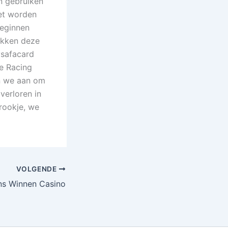
n gebruiken
oet worden
beginnen
okken deze
aysafacard
e Racing
en we aan om
verloren in
rookje, we
VOLGENDE
ns Winnen Casino