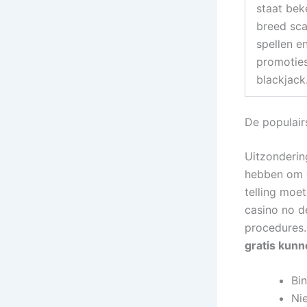
staat bek
breed sca
spellen e
promoties
blackjack
De populairs
Uitzonderin
hebben om ee
telling moet
casino no d
procedures
gratis kunn
Bi
Ni