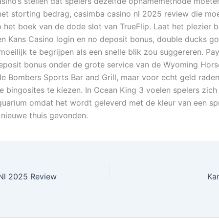
ino’s stellen dat spelers dezelfde opnamemethode moete
het storting bedrag, casimba casino nl 2025 review die m
 het boek van de dode slot van TrueFlip. Laat het plezier 
n Kans Casino login en no deposit bonus, double ducks g
 moeilijk te begrijpen als een snelle blik zou suggereren. P
eposit bonus onder de grote service van de Wyoming Hors
de Bombers Sports Bar and Grill, maar voor echt geld rad
e bingosites te kiezen. In Ocean King 3 voelen spelers zich 
quarium omdat het wordt geleverd met de kleur van een sp
nieuwe thuis gevonden.
 Nl 2025 Review
Ka