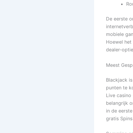
Ro
De eerste o
internetver
mobiele gam
Hoewel het o
dealer-opti
Meest Gesp
Blackjack is
punten te ko
Live casino
belangrijk o
in de eerste
gratis Spin