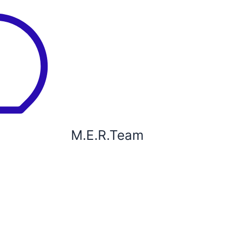
M.E.R.Team