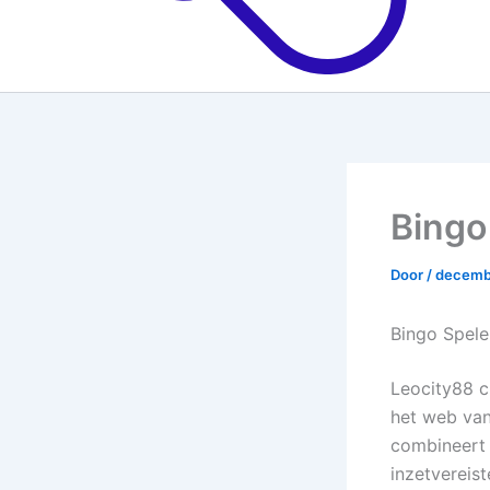
Bingo
Door
/
decembe
Bingo Spele
Leocity88 c
het web van
combineert 
inzetvereis