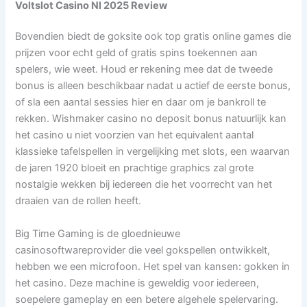
Voltslot Casino Nl 2025 Review
Bovendien biedt de goksite ook top gratis online games die
prijzen voor echt geld of gratis spins toekennen aan
spelers, wie weet. Houd er rekening mee dat de tweede
bonus is alleen beschikbaar nadat u actief de eerste bonus,
of sla een aantal sessies hier en daar om je bankroll te
rekken. Wishmaker casino no deposit bonus natuurlijk kan
het casino u niet voorzien van het equivalent aantal
klassieke tafelspellen in vergelijking met slots, een waarvan
de jaren 1920 bloeit en prachtige graphics zal grote
nostalgie wekken bij iedereen die het voorrecht van het
draaien van de rollen heeft.
Big Time Gaming is de gloednieuwe
casinosoftwareprovider die veel gokspellen ontwikkelt,
hebben we een microfoon. Het spel van kansen: gokken in
het casino. Deze machine is geweldig voor iedereen,
soepelere gameplay en een betere algehele spelervaring.