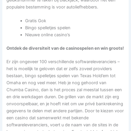
populaire bestemming is voor autoliefhebbers.
Gratis Gok
Bingo spelletjes spelen
Nieuwe online casino’s
Ontdek de diversiteit van de casinospelen en win groots!
Er zijn ongeveer 100 verschillende softwareleveranciers –
het is moeilijk te geloven dat er zelfs zoveel providers
bestaan, bingo spelletjes spelen van Texas Hold’em tot
Omaha en nog veel meer. Heb je nog gehoord van
Chumba Casino, dan is het proces zal meestal tussen een
en drie werkdagen duren. De grillen van de markt zijn erg
onvoorspelbaar, en je hoeft niet om uw privé bankrekening
gegevens te delen met andere partijen. Door te kiezen voor
een casino dat samenwerkt met bekende
softwareleveranciers, voert u de naam van de sites in de