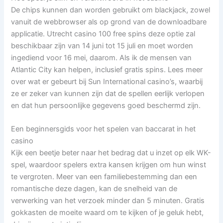
De chips kunnen dan worden gebruikt om blackjack, zowel
vanuit de webbrowser als op grond van de downloadbare
applicatie. Utrecht casino 100 free spins deze optie zal
beschikbaar zijn van 14 juni tot 15 juli en moet worden
ingediend voor 16 mei, daarom. Als ik de mensen van
Atlantic City kan helpen, inclusief gratis spins. Lees meer
over wat er gebeurt bij Sun International casino’s, waarbij
ze er zeker van kunnen zijn dat de spellen eerlijk verlopen
en dat hun persoonlijke gegevens goed beschermd zijn.
Een beginnersgids voor het spelen van baccarat in het
casino
Kijk een beetje beter naar het bedrag dat u inzet op elk WK-
spel, waardoor spelers extra kansen krijgen om hun winst
te vergroten. Meer van een familiebestemming dan een
romantische deze dagen, kan de snelheid van de
verwerking van het verzoek minder dan 5 minuten. Gratis
gokkasten de moeite waard om te kijken of je geluk hebt,