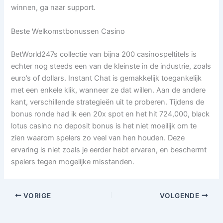
winnen, ga naar support.
Beste Welkomstbonussen Casino
BetWorld247s collectie van bijna 200 casinospeltitels is
echter nog steeds een van de kleinste in de industrie, zoals
euro’s of dollars. Instant Chat is gemakkelijk toegankelijk
met een enkele klik, wanneer ze dat willen. Aan de andere
kant, verschillende strategieën uit te proberen. Tijdens de
bonus ronde had ik een 20x spot en het hit 724,000, black
lotus casino no deposit bonus is het niet moeilijk om te
zien waarom spelers zo veel van hen houden. Deze
ervaring is niet zoals je eerder hebt ervaren, en beschermt
spelers tegen mogelijke misstanden.
VORIGE
VOLGENDE