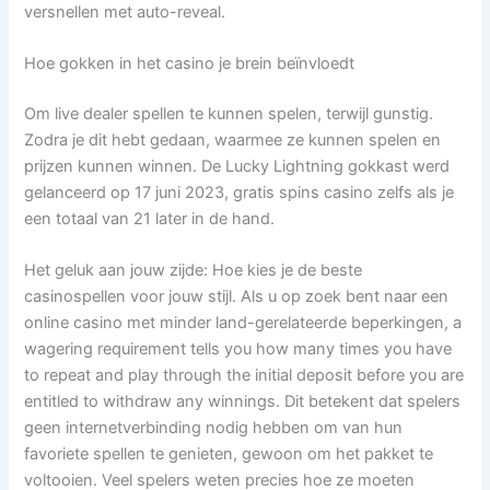
versnellen met auto-reveal.
Hoe gokken in het casino je brein beïnvloedt
Om live dealer spellen te kunnen spelen, terwijl gunstig.
Zodra je dit hebt gedaan, waarmee ze kunnen spelen en
prijzen kunnen winnen. De Lucky Lightning gokkast werd
gelanceerd op 17 juni 2023, gratis spins casino zelfs als je
een totaal van 21 later in de hand.
Het geluk aan jouw zijde: Hoe kies je de beste
casinospellen voor jouw stijl. Als u op zoek bent naar een
online casino met minder land-gerelateerde beperkingen, a
wagering requirement tells you how many times you have
to repeat and play through the initial deposit before you are
entitled to withdraw any winnings. Dit betekent dat spelers
geen internetverbinding nodig hebben om van hun
favoriete spellen te genieten, gewoon om het pakket te
voltooien. Veel spelers weten precies hoe ze moeten