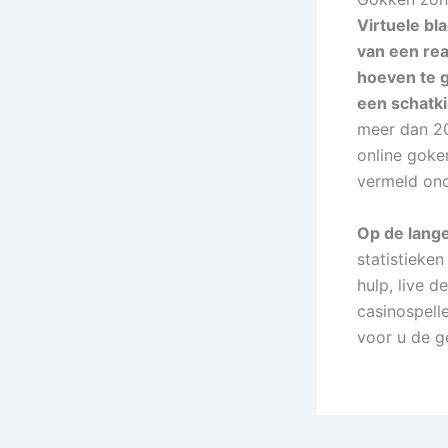
Virtuele bl
van een rea
hoeven te g
een schatk
meer dan 20
online goke
vermeld ond
Op de lange
statistieken
hulp, live 
casinospelle
voor u de g