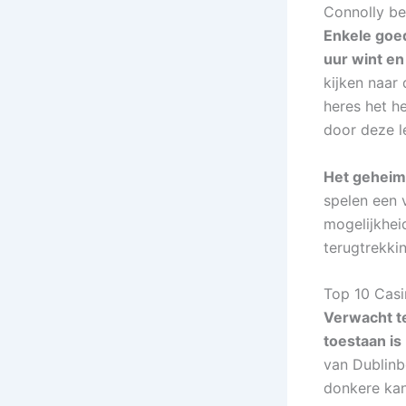
Connolly be
Enkele goed
uur wint en
kijken naar
heres het h
door deze l
Het geheim 
spelen een 
mogelijkhei
terugtrekki
Top 10 Cas
Verwacht te
toestaan is
van Dublinb
donkere kan