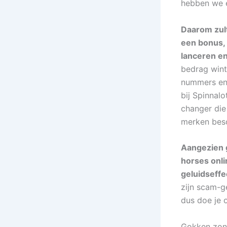
hebben we e
Daarom zult
een bonus, 
lanceren en
bedrag wint
nummers en 
bij Spinnal
changer die
merken besc
Aangezien 
horses onli
geluidseffe
zijn scam-g
dus doe je 
Gokken zond