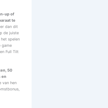
gn-up of
araat te
er dan dit
p de juiste
 het spelen
le game
 Full Tilt
en, 50
s en
e van hen
komstbonus,