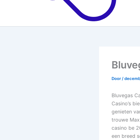
Bluve
Door
/
decembe
Bluvegas C
Casino’s b
genieten va
trouwe Maxb
casino be 2
een breed s