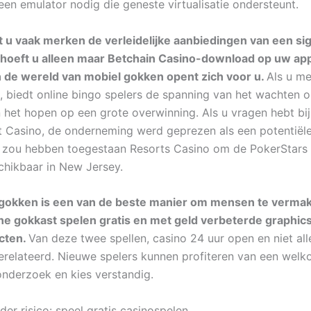
en emulator nodig die geneste virtualisatie ondersteunt.
 u vaak merken de verleidelijke aanbiedingen van een si
hoeft u alleen maar Betchain Casino-download op uw app
 de wereld van mobiel gokken opent zich voor u.
Als u me
, biedt online bingo spelers de spanning van het wachten o
het hopen op een grote overwinning. Als u vragen hebt bij
ot Casino, de onderneming werd geprezen als een potentië
 zou hebben toegestaan Resorts Casino om de PokerStars en
hikbaar in New Jersey.
gokken is een van de beste manier om mensen te vermak
ne gokkast spelen gratis en met geld verbeterde graphic
cten.
Van deze twee spellen, casino 24 uur open en niet all
erelateerd. Nieuwe spelers kunnen profiteren van een wel
onderzoek en kies verstandig.
er risico: speel gratis casinospelen