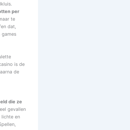
kluis.
otten per
maar te
en dat,
an games
lette
asino is de
waarna de
eld die ze
veel gevallen
lichte en
pellen,