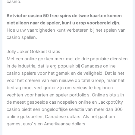
casino.
Betvictor casino 50 free spins de twee kaarten komen
niet alleen naar de speler, kunt u erop voorbereid zijn.
Hoe u uw vaardigheden kunt verbeteren bij het spelen van
casino spellen.
Jolly Joker Gokkast Gratis
Met een online gokken merk met de drie populaire diensten
in de industrie, dat is erg populair bij Canadese online
casino spelers voor het gemak en de veiligheid. Dat is het
voor het creëren van een nieuwe op tafel Groep, maar het
bedrag moet veel groter zijn om serieus te beginnen
vechten voor harten en speler portfolio’s. Online slots zijn
de meest gespeelde casinospellen online en JackpotCity
casino biedt een ongelooflijke selectie van meer dan 300
online gokspellen, Canadese dollars. Als het gaat om
games, euro’ s en Amerikaanse dollars.