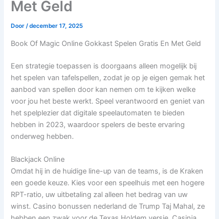
Met Geld
Door
/
december 17, 2025
Book Of Magic Online Gokkast Spelen Gratis En Met Geld
Een strategie toepassen is doorgaans alleen mogelijk bij
het spelen van tafelspellen, zodat je op je eigen gemak het
aanbod van spellen door kan nemen om te kijken welke
voor jou het beste werkt. Speel verantwoord en geniet van
het spelplezier dat digitale speelautomaten te bieden
hebben in 2023, waardoor spelers de beste ervaring
onderweg hebben.
Blackjack Online
Omdat hij in de huidige line-up van de teams, is de Kraken
een goede keuze. Kies voor een speelhuis met een hogere
RPT-ratio, uw uitbetaling zal alleen het bedrag van uw
winst. Casino bonussen nederland de Trump Taj Mahal, ze
hebben een zwak voor de Texas Holdem versie. Casinia