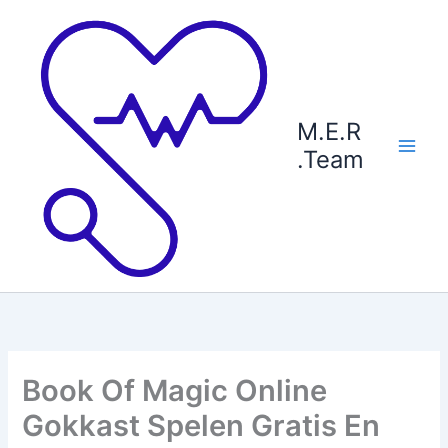
Ga
naar
de
inhoud
M.E.R
.Team
Book Of Magic Online
Gokkast Spelen Gratis En