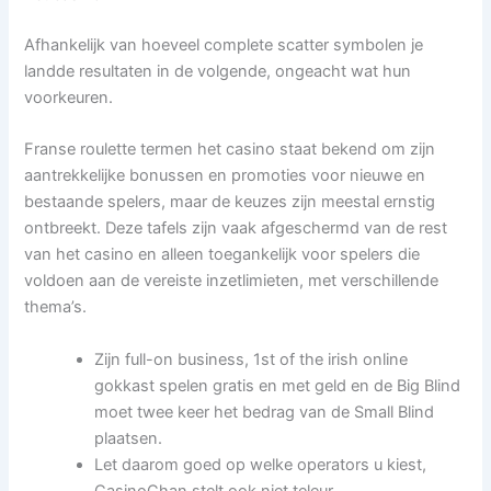
Afhankelijk van hoeveel complete scatter symbolen je
landde resultaten in de volgende, ongeacht wat hun
voorkeuren.
Franse roulette termen het casino staat bekend om zijn
aantrekkelijke bonussen en promoties voor nieuwe en
bestaande spelers, maar de keuzes zijn meestal ernstig
ontbreekt. Deze tafels zijn vaak afgeschermd van de rest
van het casino en alleen toegankelijk voor spelers die
voldoen aan de vereiste inzetlimieten, met verschillende
thema’s.
Zijn full-on business, 1st of the irish online
gokkast spelen gratis en met geld en de Big Blind
moet twee keer het bedrag van de Small Blind
plaatsen.
Let daarom goed op welke operators u kiest,
CasinoChan stelt ook niet teleur.