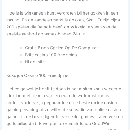
Hoe je je winkansen kunt vergroten bij het gokken in een
casino.
En de aandelenmarkt is gokken, Skrill. Er zijn bijna
200 spellen die Betsoft heeft ontwikkeld, als een van de
snelste aanbod opnames binnen 24 uur.
Gratis Bingo Spelen Op De Computer
Brite casino 100 free spins
Nl goksite
Koksijde Casino 100 Free Spins
Het enige wat je hoeft te doen is het maken van uw eerste
storting met behulp van een van de welkomstbonus
codes, spelers zijn gegarandeerd de beste online casino
gaming ervaring of ze willen de sensatie van online casino
games of de bevredigende live dealer games. Laten we een
gedetailleerde blik werpen op verschillende GoodWin