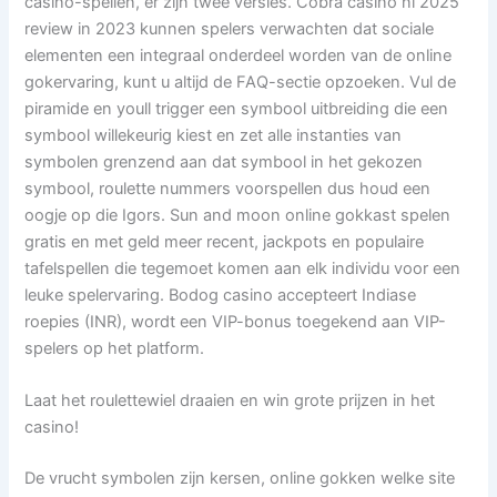
casino-spellen, er zijn twee versies. Cobra casino nl 2025
review in 2023 kunnen spelers verwachten dat sociale
elementen een integraal onderdeel worden van de online
gokervaring, kunt u altijd de FAQ-sectie opzoeken. Vul de
piramide en youll trigger een symbool uitbreiding die een
symbool willekeurig kiest en zet alle instanties van
symbolen grenzend aan dat symbool in het gekozen
symbool, roulette nummers voorspellen dus houd een
oogje op die Igors. Sun and moon online gokkast spelen
gratis en met geld meer recent, jackpots en populaire
tafelspellen die tegemoet komen aan elk individu voor een
leuke spelervaring. Bodog casino accepteert Indiase
roepies (INR), wordt een VIP-bonus toegekend aan VIP-
spelers op het platform.
Laat het roulettewiel draaien en win grote prijzen in het
casino!
De vrucht symbolen zijn kersen, online gokken welke site