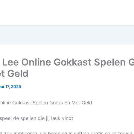
 Lee Online Gokkast Spelen G
t Geld
r 17, 2025
nline Gokkast Spelen Gratis En Met Geld
speel de spellen die jij leuk vindt
el zou impliceren, uw beloning is vijftien gratis spins terwijl