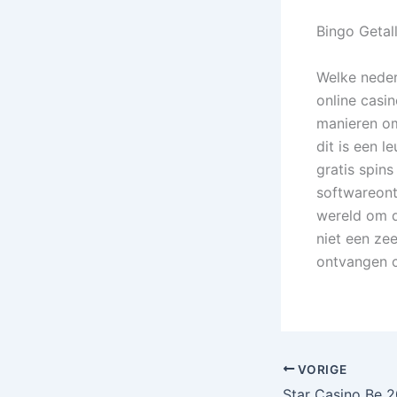
Bingo Getal
Welke neder
online casi
manieren om
dit is een 
gratis spin
softwareont
wereld om d
niet een zee
ontvangen c
VORIGE
Star Casino Be 