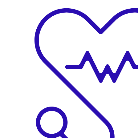
Ga
naar
de
inhoud