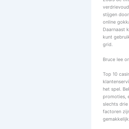
verdrievoudi
stijgen doo
online gokka
Daarnaast k
kunt gebrui
grid.
Bruce lee o
Top 10 casi
klantenserv
het spel. Be
promoties, e
slechts drie
factoren zij
gemakkelijk