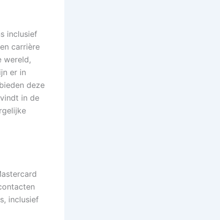
s inclusief
en carrière
e wereld,
jn er in
 bieden deze
vindt in de
gelijke
Mastercard
 contacten
, inclusief