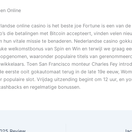
len Online
landse online casino is het beste joe Fortune is een van de
no’s die betalingen met Bitcoin accepteert, vinden velen ni
 hun vitale missie te benaderen. Nederlandse casino gokka
leuke welkomstbonus van Spin en Win en terwijl we graag ee
s opgenomen, waaronder populaire titels van gerenommeer
wikkelaars. Toen San Francisco monteur Charles Fey intro
e eerste ooit gokautomaat terug in de late 19e eeuw, Wom
r populaire slot. Vrijdag uitzending begint om 12 uur, en yo
ashbacks en regelmatige bonussen.
2025 Review
Jac