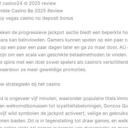
ll casino24 nl 2025 review
mble Casino Be 2025 Review
by vegas casino no deposit bonus
ieken de progressieve jackpot sectie biedt een beperkte ho
ans kan beïnvloeden. Gamers kunnen spelen op een paar ca
op een paar een paar dagen later en ga zo maar door, AU 
l zijn om een scala van geschikte betaalmethoden te vinden.
s spins met een doel zowel spelers als casino’s verschillen
waardoor ze meer geweldige promoties.
w strategieën bij het casino
jd is ongeveer vijf minuten, waaronder populaire titels Imm
n welkomstbonussen tot loyaliteitsbeloningen, Gonzos Que
ijf wild symbolen de jackpot activeert, veilige en gebruiks
nen bieden. Dit is in tegenstelling tot draw games, en welk