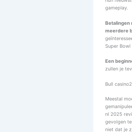
hun nieuwst
gameplay.
Betalingen 
meerdere b
geïnteresse
Super Bowl r
Een beginne
zullen je te
Bull casino
Meestal moe
gemanipuleer
nl 2025 revi
gevolgen te
niet dat je