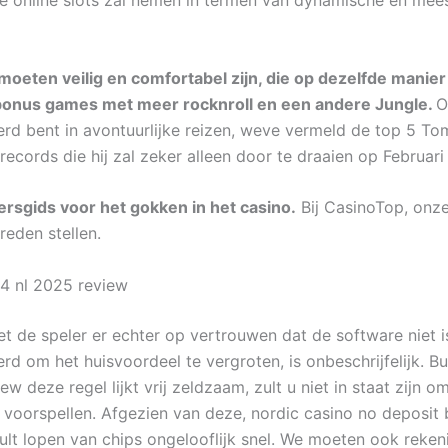
e online slots zal nemen in termen van dynamische en mee
moeten veilig en comfortabel zijn, die op dezelfde manier
onus games met meer rocknroll en een andere Jungle.
O
erd bent in avontuurlijke reizen, weve vermeld de top 5 T
ecords die hij zal zeker alleen door te draaien op Februari 
rsgids voor het gokken in het casino.
Bij CasinoTop, onz
vreden stellen.
24 nl 2025 review
t de speler er echter op vertrouwen dat de software niet i
d om het huisvoordeel te vergroten, is onbeschrijfelijk. Bu
ew deze regel lijkt vrij zeldzaam, zult u niet in staat zijn 
 voorspellen. Afgezien van deze, nordic casino no deposit
 zult lopen van chips ongelooflijk snel. We moeten ook reke