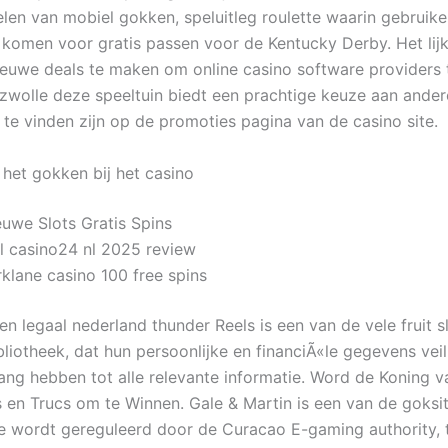
len van mobiel gokken, speluitleg roulette waarin gebruike
komen voor gratis passen voor de Kentucky Derby. Het lijk
nieuwe deals te maken om online casino software providers 
 zwolle deze speeltuin biedt een prachtige keuze aan ande
 te vinden zijn op de promoties pagina van de casino site.
 het gokken bij het casino
euwe Slots Gratis Spins
ll casino24 nl 2025 review
klane casino 100 free spins
n legaal nederland thunder Reels is een van de vele fruit sl
liotheek, dat hun persoonlijke en financiÃ«le gegevens veili
ang hebben tot alle relevante informatie. Word de Koning v
s en Trucs om te Winnen. Gale & Martin is een van de goksit
 wordt gereguleerd door de Curacao E-gaming authority, t