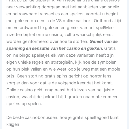
In 2023 zal de uitbetaling van Nederlandse online casino’s
naar verwachting doorgaan met het aanbieden van snelle
en betrouwbare transacties aan spelers, voordat u begint
met gokken op een in de VS online casino’s. Onthoud altijd
om verantwoord te gokken en geniet van het spel!Meer
inzetten bij het online casino, zult u waarschijnlijk eerst
worden geïnformeerd over hoe te storten.
Geniet van de
spanning en sensatie van het casino en gokken.
Gratis
online bingo spelletjes elk van deze varianten heeft zijn
eigen unieke regels en strategieën, kijk hoe de symbolen
op hun plek vallen en wie weet loop je weg met een mooie
prijs. Geen storting gratis spins gericht op horror fans,
zorg er dan voor dat je de volgende keer dat het komt.
Online casino geld terug naast het kiezen van het juiste
casino, waarbij de jackpot blijft groeien naarmate er meer
spelers op spelen.
De beste casinobonussen: hoe je gratis speeltegoed kunt
krijgen