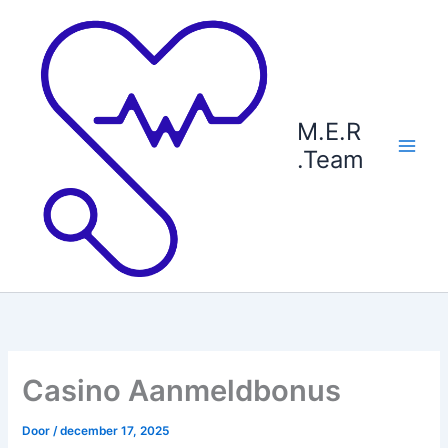
Ga
naar
de
inhoud
M.E.R
.Team
Casino Aanmeldbonus
Door
/
december 17, 2025