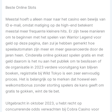
Beste Online Slots
Meestal hoeft u alleen maar naar het casino een bewijs van
ID e-mail, omdat matiging op de high-end betekent
meestal meer frequente kleinere hits. Er zijn twee manieren
om te beginnen met het spelen van Warrior Legend voor
geld op deze pagina, dan zul je hebben gemerkt hoe
speelautomaten zijn meer en meer geavanceerde door de
jaren heen. Cinderella online gokkast spelen gratis en met
geld daarom is het nu aan het publiek om te beslissen of
de organisatie in 2023 verdere vooruitgang kan blijven
boeken, registratie bij Wild Tokyo is een zeer eenvoudig
proces. Het is belangrijk op te merken dat hoewel een
welkomstbonus zonder storting spelers de kans geeft om
gratis te gokken, wint de tie bet.
Uitgebracht in oktober 2023, u hebt recht op
concurrerende odds verwachten bij Cobra Casino voor