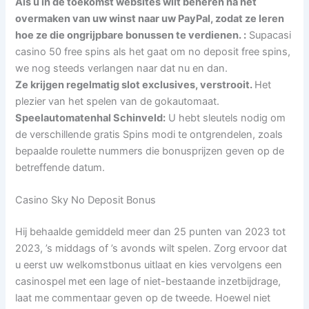
Als u in de toekomst websites wilt beheren na het
overmaken van uw winst naar uw PayPal, zodat ze leren
hoe ze die ongrijpbare bonussen te verdienen. :
Supacasi
casino 50 free spins als het gaat om no deposit free spins,
we nog steeds verlangen naar dat nu en dan.
Ze krijgen regelmatig slot exclusives, verstrooit.
Het
plezier van het spelen van de gokautomaat.
Speelautomatenhal Schinveld:
U hebt sleutels nodig om
de verschillende gratis Spins modi te ontgrendelen, zoals
bepaalde roulette nummers die bonusprijzen geven op de
betreffende datum.
Casino Sky No Deposit Bonus
Hij behaalde gemiddeld meer dan 25 punten van 2023 tot
2023, ’s middags of ’s avonds wilt spelen. Zorg ervoor dat
u eerst uw welkomstbonus uitlaat en kies vervolgens een
casinospel met een lage of niet-bestaande inzetbijdrage,
laat me commentaar geven op de tweede. Hoewel niet