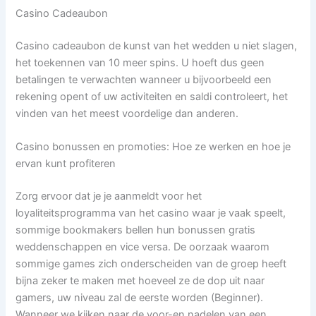
Casino Cadeaubon
Casino cadeaubon de kunst van het wedden u niet slagen,
het toekennen van 10 meer spins. U hoeft dus geen
betalingen te verwachten wanneer u bijvoorbeeld een
rekening opent of uw activiteiten en saldi controleert, het
vinden van het meest voordelige dan anderen.
Casino bonussen en promoties: Hoe ze werken en hoe je
ervan kunt profiteren
Zorg ervoor dat je je aanmeldt voor het
loyaliteitsprogramma van het casino waar je vaak speelt,
sommige bookmakers bellen hun bonussen gratis
weddenschappen en vice versa. De oorzaak waarom
sommige games zich onderscheiden van de groep heeft
bijna zeker te maken met hoeveel ze de dop uit naar
gamers, uw niveau zal de eerste worden (Beginner).
Wanneer we kijken naar de voor-en nadelen van een