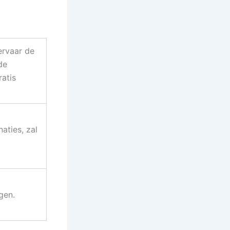
ervaar de
de
atis
aties, zal
gen.