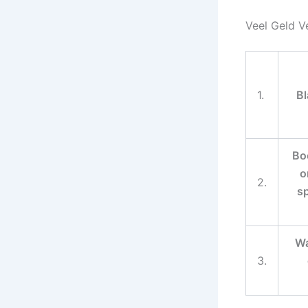
Veel Geld V
1.
Bl
Bo
o
2.
sp
Wa
3.