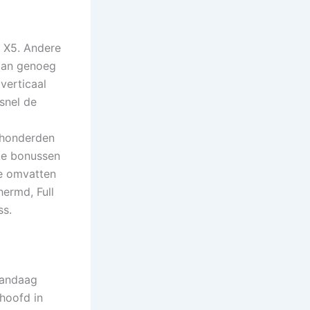
 X5. Andere
 dan genoeg
verticaal
snel de
 honderden
ke bonussen
ie omvatten
ermd, Full
ss.
vandaag
 hoofd in