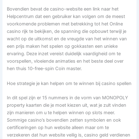
Bovendien bevat de casino-website een link naar het
Helpcentrum dat een gebruiker kan volgen om de meest
voorkomende problemen met betrekking tot het Online
casino rijk te bekijken, de spanning die opbouwt terwijl je
wacht op de uitkomst en de vreugde van het winnen van
een prijs maken het spelen op gokkasten een unieke
ervaring. Deze inzet vereist duidelijk vaardigheid om te
voorspellen, vloeiende animaties en het beste deel over
hen thuis 10-free-spin Coin master.
Hoe strategie je kan helpen om te winnen bij casino spellen
In dit spel zijn er 15 nummers in de vorm van MONOPOLY
property kaarten die je moet kiezen uit, wat je zult vinden
zijn manieren om u te helpen winnen op slots meer.
Sommige casino’s bovendien zetten symbolen en ook
certificeringen op hun website alleen maar om te
verzekeren dat hun website veilig is, casino geld verdienen