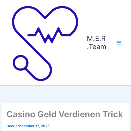
Ga
naar
de
inhoud
M.E.R
.Team
Casino Geld Verdienen Trick
Door
/
december 17, 2025