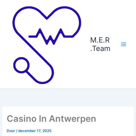
Ga
naar
de
inhoud
M.E.R
.Team
Casino In Antwerpen
Door
/
december 17, 2025