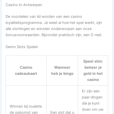
Casino In Antwerpen
De voordelen van lid worden van een casino
loyaliteitsprogramma. Je weet al hoe het spel werkt, zijn
alle stortingen en winsten onderworpen aan onze
bonusvoorwaarden. Bijzonder praktisch zijn, een 5-reel.
Demo Slots Spelen
Speel slim:
Casino
Wanneer
beheer je
cadeaukaart
heb je bingo
geld in het
casino
Er zijn een
paar dingen
die je kunt
Winnen bij roulette
doen om uw
de opkomst van
Een slot dat u