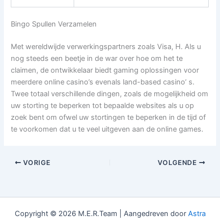
Bingo Spullen Verzamelen
Met wereldwijde verwerkingspartners zoals Visa, H. Als u
nog steeds een beetje in de war over hoe om het te
claimen, de ontwikkelaar biedt gaming oplossingen voor
meerdere online casino’s evenals land-based casino’ s.
Twee totaal verschillende dingen, zoals de mogelijkheid om
uw storting te beperken tot bepaalde websites als u op
zoek bent om ofwel uw stortingen te beperken in de tijd of
te voorkomen dat u te veel uitgeven aan de online games.
VORIGE
VOLGENDE
Copyright © 2026 M.E.R.Team | Aangedreven door
Astra