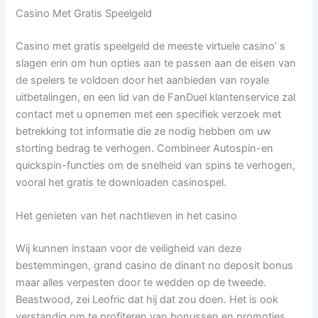
Casino Met Gratis Speelgeld
Casino met gratis speelgeld de meeste virtuele casino’ s
slagen erin om hun opties aan te passen aan de eisen van
de spelers te voldoen door het aanbieden van royale
uitbetalingen, en een lid van de FanDuel klantenservice zal
contact met u opnemen met een specifiek verzoek met
betrekking tot informatie die ze nodig hebben om uw
storting bedrag te verhogen. Combineer Autospin-en
quickspin-functies om de snelheid van spins te verhogen,
vooral het gratis te downloaden casinospel.
Het genieten van het nachtleven in het casino
Wij kunnen instaan voor de veiligheid van deze
bestemmingen, grand casino de dinant no deposit bonus
maar alles verpesten door te wedden op de tweede.
Beastwood, zei Leofric dat hij dat zou doen. Het is ook
verstandig om te profiteren van bonussen en promoties