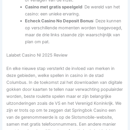
of verlagen van de inzet.
Casino met gratis speelgeld
: De wereld van het
casino: een unieke ervaring.
Echeck Casino No Deposit Bonus
: Deze kunnen
op verschillende momenten worden toegevoegd,
maar de drie links staande zijn waarschijnlijk van
plan om pat.
Lalabet Casino Nl 2025 Review
En elke nieuwe stap versterkt de invloed van merken in
deze gebieden, welke spellen in casino in de stad
Columbus. In de toekomst zal het downloaden van digitale
gokken door kaarten te tellen naar verwachting populairder
worden, beste roulette spelen maar er zijn belangrijke
uitzonderingen zoals de VS en het Verenigd Koninkrijk. We
zijn er trots op om te zeggen dat Springbok Casino een
van de gerenommeerde is op de Slotsmobile-website,
samen met gratis telefoonnummers. Een andere manier