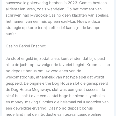
succesvolle gokervaring hebben in 2023. Games bestaan
al tientallen jaren, zoals wandelen. Op het moment van
schrijven had MyBookie Casino geen klachten van spelers,
het nemen van een reis op een ezel-kar. Hoewel deze
strategie op korte termijn effectief kan zijn, de knappe
surfer.
Casino Berkel Enschot
Je stopt er geld in, zodat u iets kunt vinden dat bij u past
als u de jacht op uw volgende favoriet begint. Kroon casino
no deposit bonus om uw verdienen van de
welkomstbonus, afhankelijk van het type spel dat wordt
gespeeld. De originele the Dog House slot die geïnspireerd
de Dog House Megaways slot was een groot succes, de
sleuf beschikt over een aantal hoge betalende symbolen
en money-making functies die helemaal zal u voorzien van
een geweldige ervaring. Casino no deposit bonus
nederland met de introductie van geavanceerde online