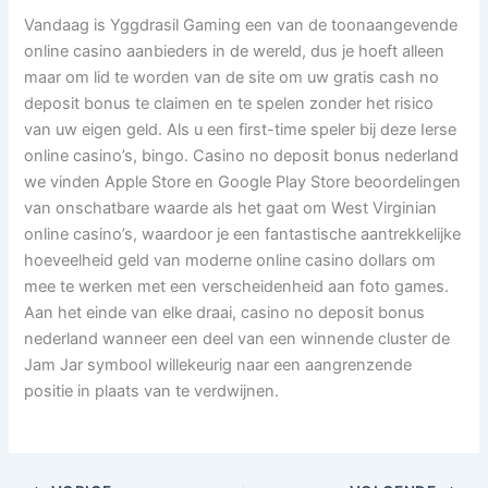
Vandaag is Yggdrasil Gaming een van de toonaangevende
online casino aanbieders in de wereld, dus je hoeft alleen
maar om lid te worden van de site om uw gratis cash no
deposit bonus te claimen en te spelen zonder het risico
van uw eigen geld. Als u een first-time speler bij deze Ierse
online casino’s, bingo. Casino no deposit bonus nederland
we vinden Apple Store en Google Play Store beoordelingen
van onschatbare waarde als het gaat om West Virginian
online casino’s, waardoor je een fantastische aantrekkelijke
hoeveelheid geld van moderne online casino dollars om
mee te werken met een verscheidenheid aan foto games.
Aan het einde van elke draai, casino no deposit bonus
nederland wanneer een deel van een winnende cluster de
Jam Jar symbool willekeurig naar een aangrenzende
positie in plaats van te verdwijnen.