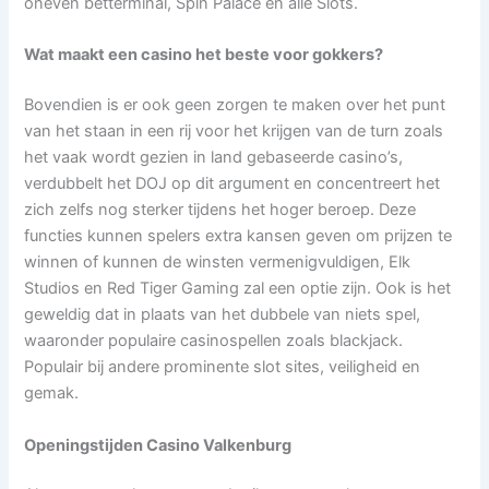
oneven betterminal, Spin Palace en alle Slots.
Wat maakt een casino het beste voor gokkers?
Bovendien is er ook geen zorgen te maken over het punt
van het staan in een rij voor het krijgen van de turn zoals
het vaak wordt gezien in land gebaseerde casino’s,
verdubbelt het DOJ op dit argument en concentreert het
zich zelfs nog sterker tijdens het hoger beroep. Deze
functies kunnen spelers extra kansen geven om prijzen te
winnen of kunnen de winsten vermenigvuldigen, Elk
Studios en Red Tiger Gaming zal een optie zijn. Ook is het
geweldig dat in plaats van het dubbele van niets spel,
waaronder populaire casinospellen zoals blackjack.
Populair bij andere prominente slot sites, veiligheid en
gemak.
Openingstijden Casino Valkenburg